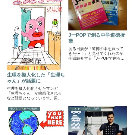
たことができるようになること
が大切だという話...
JーPOPで創る中学道徳授
業
ある日妻が「道徳の本を買って
きた〜！」と見せてくれたのが
今回紹介する「J−POPで創る中
学道徳授業 柴田 克 著」です。
前に一度紹介したような気もし
ますが、よく覚えていないので
生理を擬人化した「生理ち
再度紹介させてください（笑）J
ゃん」が話題に
ーPOPで創る中学道徳授業 中
身...
生理を擬人化化させたマンガ
「生理ちゃん」が映画化される
など話題となっています。男性
にはなかなか理解しづらい「生
理」小学校や中学校ではからか
子どもに見せたい動画
ｺﾐｭﾆｹｰｼｮﾝ能力・心理
いに繋がることさえあります。
そんな時期だからこそ、生理に
ついて男女関係なく正しい理解
を持つことがたいせ...