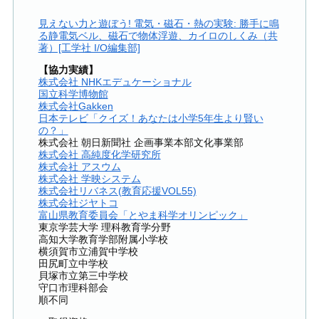
見えない力と遊ぼう! 電気・磁石・熱の実験: 勝手に鳴
る静電気ベル、磁石で物体浮遊、カイロのしくみ（共
著）[工学社 I/O編集部]
【協力実績】
株式会社 NHKエデュケーショナル
国立科学博物館
株式会社Gakken
日本テレビ「クイズ！あなたは小学5年生より賢い
の？」
株式会社 朝日新聞社 企画事業本部文化事業部
株式会社 高純度化学研究所
株式会社 アスウム
株式会社 学映システム
株式会社リバネス(教育応援VOL55)
株式会社ジヤトコ
富山県教育委員会「とやま科学オリンピック」
東京学芸大学 理科教育学分野
高知大学教育学部附属小学校
横須賀市立浦賀中学校
田尻町立中学校
貝塚市立第三中学校
守口市理科部会
順不同