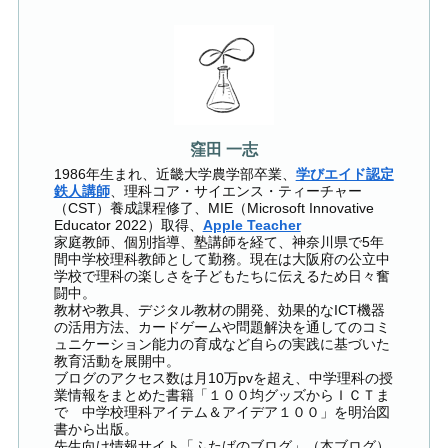
窪田 一志
1986年生まれ、近畿大学農学部卒業、
学びエイド認定
鉄人講師
、理科コア・サイエンス・ティーチャー
（CST）養成課程修了、MIE（Microsoft Innovative
Educator 2022）取得、
Apple Teacher
家庭教師、個別指導、塾講師を経て、神奈川県で5年
間中学校理科教師として勤務。現在は大阪府の公立中
学校で理科の楽しさを子どもたちに伝えるため日々奮
闘中。
教材や教具、デジタル教材の開発、効果的なICT機器
の活用方法、カードゲームや問題解決を通してのコミ
ュニケーション能力の育成など自らの実践に基づいた
教育活動を展開中。
ブログのアクセス数は月10万pvを超え、中学理科の授
業情報をまとめた書籍「１００均グッズからＩＣＴま
で 中学校理科アイテム＆アイデア１００」を明治図
書から出版。
先生向け情報サイト「ふたばのブログ」（本ブログ）