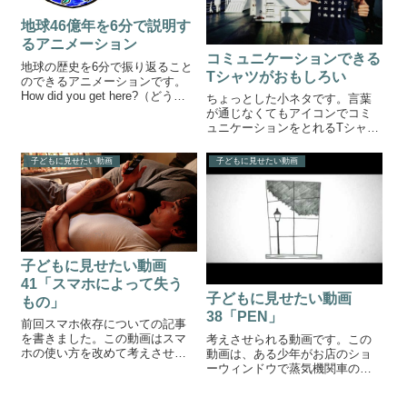
地球46億年を6分で説明す
るアニメーション
コミュニケーションできる
地球の歴史を6分で振り返ること
Tシャツがおもしろい
のできるアニメーションです。
How did you get here?（どうや
ちょっとした小ネタです。言葉
ってあなたが地球に生まれた
が通じなくてもアイコンでコミ
か？）地球46億年を6分で説明す
ュニケーションをとれるTシャツ
るアニメーション地球の誕生、
「アイコンスピーク（icon
水、水中での生命の誕生、酸素
speak）」を紹介します。アイコ
子どもに見せたい動画
子どもに見せたい動画
の利用、オゾン層の...
ンスピークは、言葉が通じない
海外旅行などでＴシャツに描か
れたアイコンを指差すだけでコ
ミュニ...
子どもに見せたい動画
41「スマホによって失う
子どもに見せたい動画
もの」
38「PEN」
前回スマホ依存についての記事
を書きました。この動画はスマ
考えさせられる動画です。この
ホの使い方を改めて考えさせて
動画は、ある少年がお店のショ
くれます。スマホ依存の怖さ（I
ーウィンドウで蒸気機関車の模
forgot my phone）一見どこにで
型を見つめている場面から始ま
もありそうな光景。しかし、改
ります。物欲しそうな少年。家