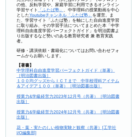
の他、反転学習や、家庭学習に利用できるオンライン
学習サイト
「ふたば塾」
、中学理科の授業動画を中心
とした
Youtubeチャンネル「ふたば塾」
を運営。ま
た、学習サイト「ふたば塾」を軸にした自由進度学習
に取り組み、その学習手法についてまとめた本「中学
理科自由進度学習パーフェクトガイド」を明治図書よ
り出版するなど勢いのある教育研究者 兼 教育実践
者。
研修・講演依頼・書籍化についてはお問い合わせフォ
ームからお願いします。
【著書】
中学理科自由進度学習パーフェクトガイド（単著）
［明治図書出版］
１００均グッズからＩＣＴまで 中学校理科アイテム
＆アイデア１００（単著）［明治図書出版］
授業力&学級経営力2023年12月号（共著）［明治図書
出版］
授業力&学級経営力2024年12月号（共著）［明治図書
出版］
花・葉・実たのしい植物実験と観察（共著）[工学社
I/O編集部]