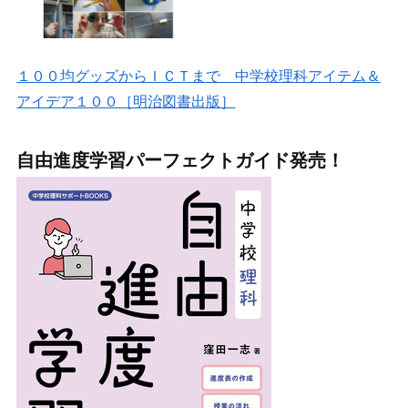
１００均グッズからＩＣＴまで 中学校理科アイテム＆
アイデア１００［明治図書出版］
自由進度学習パーフェクトガイド発売！