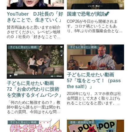
YouTuber DJ社長の「好
国連で恐竜が演説🦖
きなことで、生きていく」
COP26が今日から開催されま
す。コロナ禍ということもあ
賛否両論あると思いますが紹介
り、6年ぶりの首脳級会合となる
させてください。レペゼン地球
そうです。そんな中、国連であ
のＤＪ社長の「好きなことで、
る生物が演台に立ちました🦖国
生きていく」です。好きなこと
連で恐竜が演説！？🦖ニューヨ
で生きていく（レペゼン地球、
子どもに見せたい動画
子どもに見せたい動画
ークの国連本部に突如乗り込ん
ＤＪ社長）中高生に人気のある
できたのはなんと恐竜。おもむ
YouTuberであるＤＪ社長さんの
ろに壇上に上が...
動画です。彼はテキーラを一気
飲みする...
子どもに見せたい動画
57「塩をとって！（pass
子どもに見せたい動画
the salt!）」
72「お金の代わりに技術
2016年になり、スマホ依存は社
を交換するタイムバンク」
会問題として大きく取り上げら
「何のために勉強するの？」教
れることになると思います。ふ
師や親なら誰もが一度は聞かれ
たばのブログでも子どもに見せ
るこの質問。今回はそんな問い
たい動画24「ネット依存症の恐
に答える動画「タイムバンク」
怖」子どもに見せたい動画
をご紹介します。以前、植松努
45「壮絶！中国のネット依存更
子どもに見せたい動画
道徳・総合的な学習
さんのスピーチをご紹介しまし
生施設」子どもに見せたい動画
た。その中に今までできなかっ
41「スマホ...