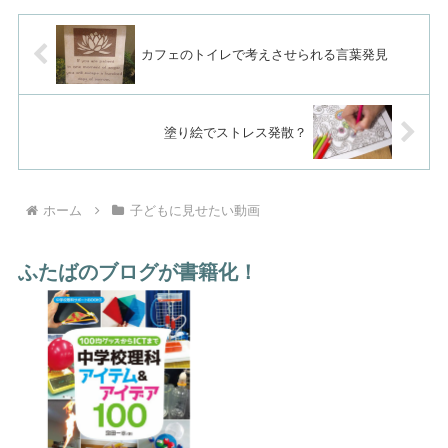
めて客観的に見てみるとそれは
に帰る途中で少年は一本のペン
ものすごく不自然な光景に...
を拾います。家に帰って、この
ペンで蒸気機関車の絵を書きま
した。すると驚く...
カフェのトイレで考えさせられる言葉発見
塗り絵でストレス発散？
ホーム
子どもに見せたい動画
ふたばのブログが書籍化！