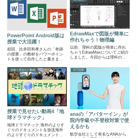
EdrawMaxで図版が簡単に
PowerPoint Android版は
作れちゃう！物理編
授業で大活躍！
以前、理科の図版が簡単に作れ
前回、比井田和孝さんの「奇跡
ちゃうEdrawMaxについてご紹介
の授業」の教材をパワーポイン
しました。今回からは理科の先
トを使って自作したと書きまし
生が使えそうなEdrawMaxで利用
た。そのとき、パワーポイント
できるイラストについて物化生
はandroidタブレットでプロジェ
授業で見せたい動画
ICT活用
地の分野ごとにご紹介していき
クターに投影しました。今回は
たいと思います。EdrawMaxの図
Android版Officeについて書いて
版物理編こちらが物理...
いきます。Androi...
授業で見せたい動画4「地
anaの「アバターイン」が
球ドラマチック」
院内学級や不登校対策で使
地球ドラマチック 海外のよりす
えるかも
ぐりのドキュメントを放送海外
航空会社として有名なANAから
のよりすぐりのドキュメントを