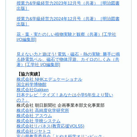
授業力&学級経営力2023年12月号（共著）［明治図書
出版］
授業力&学級経営力2024年12月号（共著）［明治図書
出版］
花・葉・実たのしい植物実験と観察（共著）[工学社
I/O編集部]
見えない力と遊ぼう! 電気・磁石・熱の実験: 勝手に鳴
る静電気ベル、磁石で物体浮遊、カイロのしくみ（共
著）[工学社 I/O編集部]
【協力実績】
株式会社 NHKエデュケーショナル
国立科学博物館
株式会社Gakken
日本テレビ「クイズ！あなたは小学5年生より賢い
の？」
株式会社 朝日新聞社 企画事業本部文化事業部
株式会社 高純度化学研究所
株式会社 アスウム
株式会社 学映システム
株式会社リバネス(教育応援VOL55)
株式会社ジヤトコ
富山県教育委員会「とやま科学オリンピック」