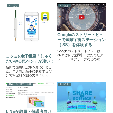
ていると思います。今回はそん
なICT機器を活用した授業のメイ
ICT活用
ICT活用
ンコンテンツある動画教材を簡
単に作れるアイテム「首掛けス
マホホルダー」を紹介します。
首掛けス...
Googleのストリートビュ
ーで国際宇宙ステーション
（ISS）を体験する
Googleのストリートビューは、
360°映像で世界中、はたまたグ
コクヨのIoT鉛筆「しゅく
レートバリアリーフなどの水中
だいやる気ペン」が凄い！
まで旅ができるフリーの地図ソ
フトです、この度、「国際宇宙
新聞で面白い記事を見つけまし
ステーション（ISS）」がGoogle
た。コクヨが鉛筆に装着するだ
ストリートビューにアップされ
けで筆記料を測る文具「しゅく
ることになりました。Go...
だいやる気ペン（仮）」を開発
したと発表したそうです。しゅ
ｺﾐｭﾆｹｰｼｮﾝ能力・心理
ICT活用
くだいやる気ペンなんでも、鉛
筆で書いた量を加速度センサー
で検知し、連動したスマホアプ
リの植物が育つな...
LINEが教員・保護者向け