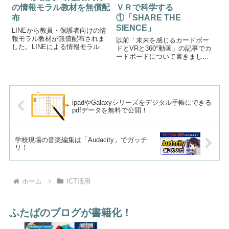
ＶＲで科学する
の情報モラル教材を無償配
①「SHARE THE
布
SIENCE」
LINEから教員・保護者向けの情
報モラル教材が無償配布されま
以前「未来を感じるカードボー
した。LINEによる情報モラル教
ドとVRと360°動画」の記事でカ
材出典：LINEセーフティネット
ードボードについて書きまし
LINEが教員・保護者向けに
た。今回はＶＲを使った科学ア
「『楽しいコミュニケーショ
プリを紹介します。SHARE THE
ン』を考えよう!～家庭での対話
SIENCE↑クリックしてダウンロ
編」という情報モラル教育教材
ードシェアザサイエンスは、地
を無...
球上で物質がどのように循...
ipadやGalaxyシリーズをデジタル手帳にできる
pdfデータを無料で公開！
学校現場の音楽編集は「Audacity」でガッチ
リ！
ホーム
ICT活用
ふたばのブログが書籍化！