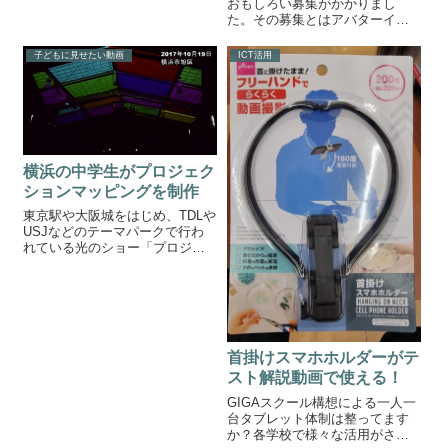
おもしろい募集がかかりまし
放送するのがNHKの地球ドラマ
た。その募集とはアバターイン
チックです。ナレーターは渡辺
とよばれる、ロボットのモニタ
徹さんが務めています。優しい
ーになりませんか？というも
声に癒されますね。恐竜の謎や
子どもに見せたい動画
ICT活用
の。募集についてはANAのホー
宇宙の神秘、大自然の驚異、遺
ムページに詳しく掲載されてい
跡や建築に込...
ます。以下の画像はANAホーム
ページより引用...
横浜の中学生がプロジェク
ションマッピングを制作
東京駅や大阪城をはじめ、TDLや
USJなどのテーマパークで行わ
れている光のショー「プロジェ
クションマッピング」。立体物
に、計算された映像を投影する
ことで単なる映像を超えた作品
が出来上がります。そんなプロ
ジェクションマッピングをなん
と横浜の中...
首掛けスマホホルダーがテ
スト解説動画で使える！
GIGAスクール構想による一人一
台タブレット体制は整ってます
か？各学校で様々な活用がされ