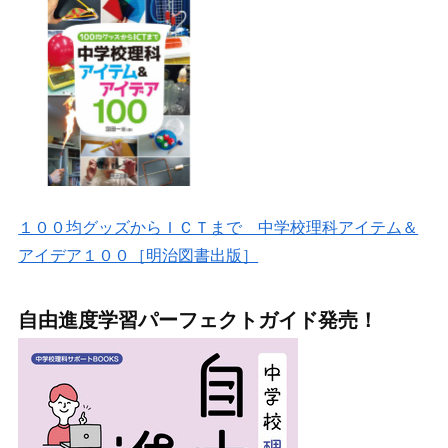
１００均グッズからＩＣＴまで 中学校理科アイテム＆
アイデア１００［明治図書出版］
自由進度学習パーフェクトガイド発売！