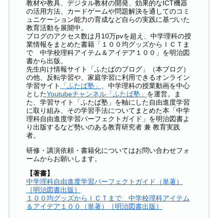
教材や教具、デジタル教材の開発、効果的なICT機器
の活用方法、カードゲームや問題解決を通してのコミ
ュニケーション能力の育成など自らの実践に基づいた
教育活動を展開中。
ブログのアクセス数は月10万pvを超え、中学理科の授
業情報をまとめた書籍「１００均グッズからＩＣＴま
で 中学校理科アイテム＆アイデア１００」を明治図
書から出版。
先生向け情報サイト「ふたばのブログ」（本ブログ）
の他、反転学習や、家庭学習に利用できるオンライン
学習サイト
「ふたば塾」
、中学理科の授業動画を中心
とした
Youtubeチャンネル「ふたば塾」
を運営。ま
た、学習サイト「ふたば塾」を軸にした自由進度学習
に取り組み、その学習手法についてまとめた本「中学
理科自由進度学習パーフェクトガイド」を明治図書よ
り出版するなど勢いのある教育研究者 兼 教育実践
者。
研修・講演依頼・書籍化についてはお問い合わせフォ
ームからお願いします。
【著書】
中学理科自由進度学習パーフェクトガイド（単著）
［明治図書出版］
１００均グッズからＩＣＴまで 中学校理科アイテム
＆アイデア１００（単著）［明治図書出版］