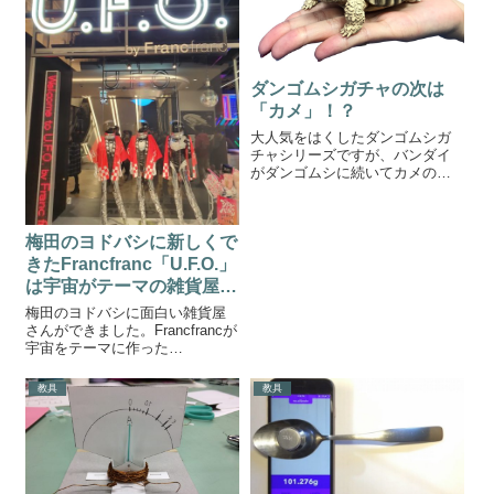
クロユキ...
ダンゴムシガチャの次は
「カメ」！？
大人気をはくしたダンゴムシガ
チャシリーズですが、バンダイ
がダンゴムシに続いてカメのガ
チャガチャを発売することを発
表しました。ダンゴムシガチャ
の次はカメガチャ！？出典：
梅田のヨドバシに新しくで
BANDAIバンダイが、亀をモチー
フとしたカプセルトイ「かめ」
きたFrancfranc「U.F.O.」
を2019年...
は宇宙がテーマの雑貨屋さ
ん
梅田のヨドバシに面白い雑貨屋
さんができました。Francfrancが
宇宙をテーマに作った
「U.F.O.」です。U.F.O. by franc
franc宇宙がテーマということで
教具
教具
内装は未来的な感じ。店内は一
方通行になっています。ワープ
ホールの...