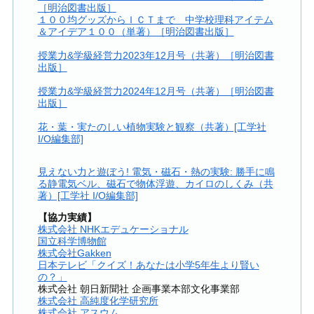
［明治図書出版］
１００均グッズからＩＣＴまで 中学校理科アイテム
＆アイデア１００（単著）［明治図書出版］
授業力&学級経営力2023年12月号（共著）［明治図書
出版］
授業力&学級経営力2024年12月号（共著）［明治図書
出版］
花・葉・実たのしい植物実験と観察（共著）[工学社
I/O編集部]
見えない力と遊ぼう! 電気・磁石・熱の実験: 勝手に鳴
る静電気ベル、磁石で物体浮遊、カイロのしくみ（共
著）[工学社 I/O編集部]
【協力実績】
株式会社 NHKエデュケーショナル
国立科学博物館
株式会社Gakken
日本テレビ「クイズ！あなたは小学5年生より賢い
の？」
株式会社 朝日新聞社 企画事業本部文化事業部
株式会社 高純度化学研究所
株式会社 アスウム