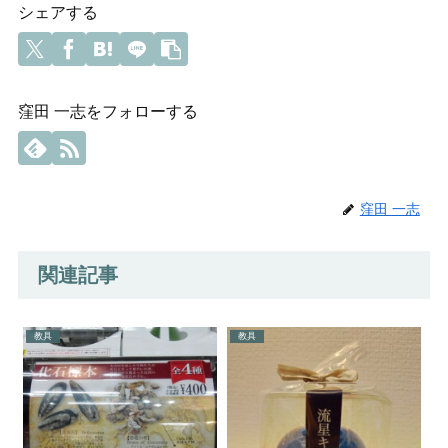
シェアする
窪田 一志をフォローする
窪田 一志
関連記事
教具
教具