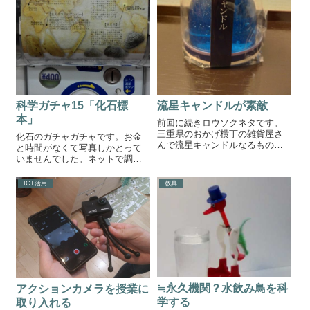
科学ガチャ15「化石標
流星キャンドルが素敵
本」
前回に続きロウソクネタです。
三重県のおかげ横丁の雑貨屋さ
化石のガチャガチャです。お金
んで流星キャンドルなるものを
と時間がなくて写真しかとって
買いました。流星キャンドルこ
いませんでした。ネットで調べ
の商品は母親が買ったのです
てみたのですが、なぜか情報が
が、どの辺が流星なのか聞くと
でてきませんでした。他の化石
ICT活用
教具
「中にラメが入っていて、ロウ
標本ガチャの情報は出てきたん
ソクの火でロウが溶けていき、
ですが・・・なぜ？情報があれ
ラメが燃えることで...
ばコメントください。・・・気
になる・・・。科...
≒永久機関？水飲み鳥を科
アクションカメラを授業に
学する
取り入れる