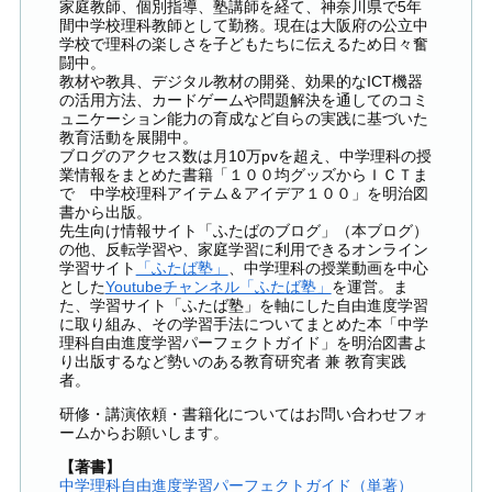
家庭教師、個別指導、塾講師を経て、神奈川県で5年
間中学校理科教師として勤務。現在は大阪府の公立中
学校で理科の楽しさを子どもたちに伝えるため日々奮
闘中。
教材や教具、デジタル教材の開発、効果的なICT機器
の活用方法、カードゲームや問題解決を通してのコミ
ュニケーション能力の育成など自らの実践に基づいた
教育活動を展開中。
ブログのアクセス数は月10万pvを超え、中学理科の授
業情報をまとめた書籍「１００均グッズからＩＣＴま
で 中学校理科アイテム＆アイデア１００」を明治図
書から出版。
先生向け情報サイト「ふたばのブログ」（本ブログ）
の他、反転学習や、家庭学習に利用できるオンライン
学習サイト
「ふたば塾」
、中学理科の授業動画を中心
とした
Youtubeチャンネル「ふたば塾」
を運営。ま
た、学習サイト「ふたば塾」を軸にした自由進度学習
に取り組み、その学習手法についてまとめた本「中学
理科自由進度学習パーフェクトガイド」を明治図書よ
り出版するなど勢いのある教育研究者 兼 教育実践
者。
研修・講演依頼・書籍化についてはお問い合わせフォ
ームからお願いします。
【著書】
中学理科自由進度学習パーフェクトガイド（単著）