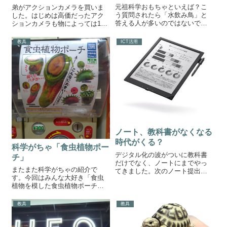
元祖科学おもちゃといえば？こ
弟がアクションカメラを買いま
う質問されたら「水飲み鳥」と
した。はじめは高価だったアク
答える人が多いのではないでし
ションカメラも物によっては1万
ょうか？「平和鳥」や「ハッピ
円以下と買いやすい値段になり
ーバード」と呼ばれることもあ
ました。スマホと連携させるこ
教具
ICT活用
ります。今回はそんな水飲み鳥
とで、無線でスマホにリアルタ
について書きます。≒永久機関？
イムに映像を写すことができま
水飲み鳥を科学する 水飲み鳥は
す。これを見て思いました。
頭部と腹部に...
「授業に使える！...
ノート、教科書がなくなる
時代がくる？
科学がちゃ「食虫植物ポー
デジタル化の波がついに教科書
チ」
だけでなく、ノートにまでやっ
またまた科学がちゃの紹介で
てきました。次のノート提出に
す。今回はみんな大好き「食虫
は、デジタルノートを提出して
植物を模した食虫植物ポーチ」
くる生徒がでてくるかもしれま
です。科学がちゃ食虫植物ポー
せん。文部科学省は紙ベースで
チタカラトミーアーツさんは、
提供されてきた教科書に音声や
教具
教具
本当に面白いがちゃを次々と発
動画などを加えた「デジタル教
売してくれます。種類は ハエト
科書」の公式導入...
リソウA,B ウツボカズラA,B フ