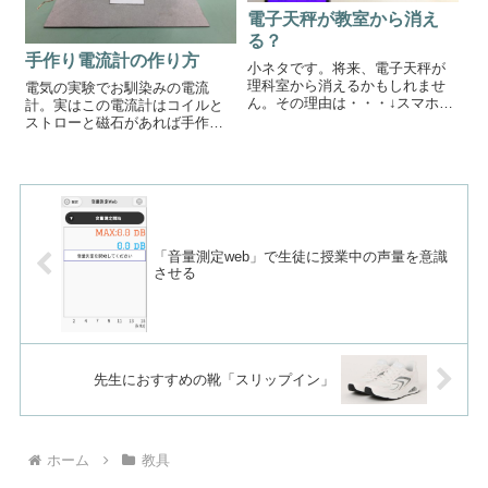
電子天秤が教室から消え
る？
手作り電流計の作り方
小ネタです。将来、電子天秤が
理科室から消えるかもしれませ
電気の実験でお馴染みの電流
ん。その理由は・・・↓スマホで
計。実はこの電流計はコイルと
重さを測れるからです。スマホ
ストローと磁石があれば手作り
で重さを測れるアプリ新しい
できるんです。今回はそんな手
iPhone6Sには、3Dtouchという
作り電流計の作り方についてご
機能が搭載されました。これは
紹介します。電流計の作り方型
スマホの画面を強く押している
紙を切り取る型紙で電流計のメ
か...
モリ部分やフレームをつくりま
す。完成♪コイルを...
「音量測定web」で生徒に授業中の声量を意識
させる
先生におすすめの靴「スリップイン」
ホーム
教具