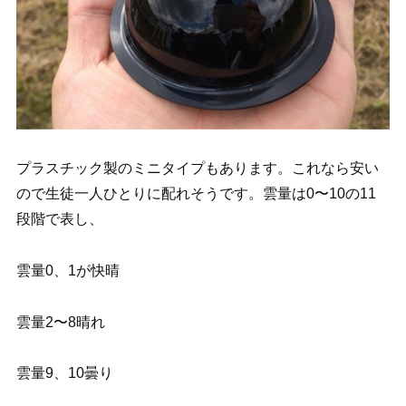
プラスチック製のミニタイプもあります。これなら安い
ので生徒一人ひとりに配れそうです。雲量は0〜10の11
段階で表し、
雲量0、1が快晴
雲量2〜8晴れ
雲量9、10曇り