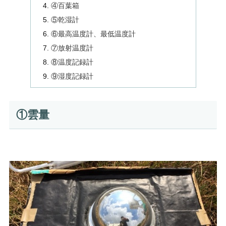
④百葉箱
⑤乾湿計
⑥最高温度計、最低温度計
⑦放射温度計
⑧温度記録計
⑨湿度記録計
①雲量