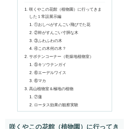
咲くやこの花館（植物園）に行ってきま
した１常設展示編
①おしべがすんごい飛びでた花
②幹がすんごい寸胴な木
③ふわふわの木
④この木何の木？
サボテンコーナー（乾燥地植物室）
⑤キソウテンガイ
⑥エーデルワイス
⑥マカ
高山植物室＆極地の植物
⑦蓮
ロータス効果の観察実験
咲くやこの花館（植物園）に行ってき