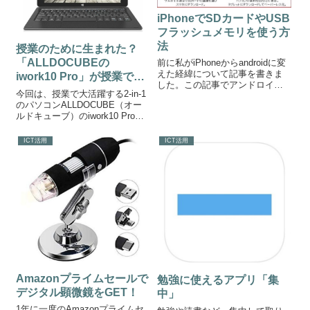
iPhoneでSDカードやUSB
フラッシュメモリを使う方
法
授業のために生まれた？
「ALLDOCUBEの
前に私がiPhoneからandroidに変
えた経緯について記事を書きま
iwork10 Pro」が授業で大
した。この記事でアンドロイド
活躍！
今回は、授業で大活躍する2-in-1
に変えてよかったと思うことを
のパソコンALLDOCUBE（オー
いくつか述べましたが、その一
ルドキューブ）のiwork10 Proを
つにSDカードが使えると書きま
ご紹介します。ALLDOCUBEの
した。•••勉強不足でした。最近
iwork10 ProALLDOCUBEは、ノ
知ったのですが「iPho...
ICT活用
ICT活用
ートPCやタブレットなどを中心
に扱っている中国のブ...
Amazonプライムセールで
勉強に使えるアプリ「集
デジタル顕微鏡をGET！
中」
1年に一度のAmazonプライムセ