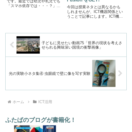
です。最近では幼児や乳児でも
「スマホ依存では・・・？」と
今回は授業ネタとは異なるかも
感じてしまう時があるほどで
しれませんが、ICT機器関係とい
す。今回はそんな小さいお子さ
うことで記事にします。ICT機器
んのスマホ依存を解決する方法
の弱点授業でノートパソコンや
をお伝えします。小さい子が自
タブレットパソコン、android、
らスマホを手放す動画「How to
ipadなどを使われている方は多い
Stop ...
と思います。ICTを活用した視聴
覚教材は、とても分...
子どもに見せたい動画75「世界の現状を考えさ
せられる興味深い国境の衝撃画像」
光の実験小ネタ集④ 虫眼鏡で壁に像を写す実験
ホーム
ICT活用
ふたばのブログが書籍化！