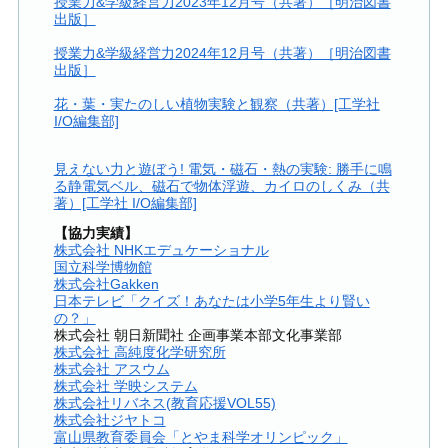
授業力&学級経営力2023年12月号（共著）［明治図書
出版］
授業力&学級経営力2024年12月号（共著）［明治図書
出版］
花・葉・実たのしい植物実験と観察（共著）[工学社
I/O編集部]
見えない力と遊ぼう! 電気・磁石・熱の実験: 勝手に鳴
る静電気ベル、磁石で物体浮遊、カイロのしくみ（共
著）[工学社 I/O編集部]
【協力実績】
株式会社 NHKエデュケーショナル
国立科学博物館
株式会社Gakken
日本テレビ「クイズ！あなたは小学5年生より賢い
の？」
株式会社 朝日新聞社 企画事業本部文化事業部
株式会社 高純度化学研究所
株式会社 アスウム
株式会社 学映システム
株式会社リバネス(教育応援VOL55)
株式会社ジヤトコ
富山県教育委員会「とやま科学オリンピック」