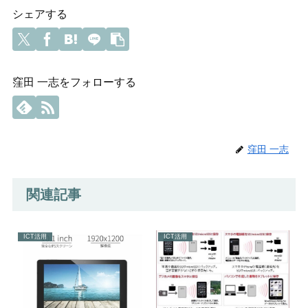
シェアする
窪田 一志をフォローする
窪田 一志
関連記事
ICT活用
ICT活用