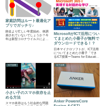
家庭訪問はルート最適化ア
プリでガッチリ♪
師走より忙しい年度始め、体調
MicrosoftがICT活用につい
崩されていないでしょうか？今
てまとめた小冊子が無料で
年は新型コロナウイルスによっ
て日程が大きく変更されている
ダウンロードできる！？
学校がほとんどだと思います。
日本マイクロソフトが、ICT活用
例年だともう少しで家庭訪問の
についてまとめた小冊子「でき
時期ですね。地図を読むのが苦
るICT授業ーTeams for Education
手な方にとってはとても大変な
とMicrosoft 365で実現する対話
お仕事ですね。そ...
的な学び」のPDFデータを教育
ICT活用
ICT活用
委員会や学校等に向けて無料で
公開しています。ICT担当必...
小さい子のスマホ依存を止
める方法
Anker PowereCore
スマホ依存はもう社会的な問題
Fusion をGET!