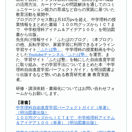
の活用方法、カードゲームや問題解決を通してのコミ
ュニケーション能力の育成など自らの実践に基づいた
教育活動を展開中。
ブログのアクセス数は月10万pvを超え、中学理科の授
業情報をまとめた書籍「１００均グッズからＩＣＴま
で 中学校理科アイテム＆アイデア１００」を明治図
書から出版。
先生向け情報サイト「ふたばのブログ」（本ブログ）
の他、反転学習や、家庭学習に利用できるオンライン
学習サイト
「ふたば塾」
、中学理科の授業動画を中心
とした
Youtubeチャンネル「ふたば塾」
を運営。ま
た、学習サイト「ふたば塾」を軸にした自由進度学習
に取り組み、その学習手法についてまとめた本「中学
理科自由進度学習パーフェクトガイド」を明治図書よ
り出版するなど勢いのある教育研究者 兼 教育実践
者。
研修・講演依頼・書籍化についてはお問い合わせフォ
ームからお願いします。
【著書】
中学理科自由進度学習パーフェクトガイド（単著）
［明治図書出版］
１００均グッズからＩＣＴまで 中学校理科アイテム
＆アイデア１００（単著）［明治図書出版］