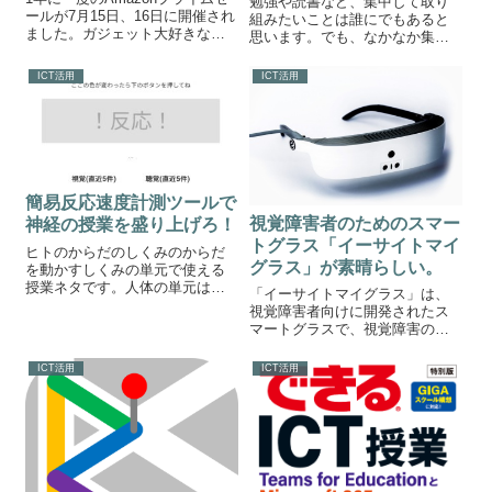
勉強や読書など、集中して取り
ールが7月15日、16日に開催され
組みたいことは誰にでもあると
ました。ガジェット大好きなふ
思います。でも、なかなか集中
たばは目がショボショボするく
できない・・・そんな悩みを解
らいセール品を物色しました
決してくれるアプリ「集中」を
ICT活用
ICT活用
（笑）そんな中、ふたばの目に
ご紹介します。集中アプリ「集
止まったのがこちらの商品です♪
中」は、集中したいことに対し
デジタル顕微鏡（マイクロスコ
ての取り組みをサポートしてく
ープ...
れます。ipho...
簡易反応速度計測ツールで
視覚障害者のためのスマー
神経の授業を盛り上げろ！
トグラス「イーサイトマイ
ヒトのからだのしくみのからだ
グラス」が素晴らしい。
を動かすしくみの単元で使える
授業ネタです。人体の単元は実
「イーサイトマイグラス」は、
験がだ液の実験と神経の伝達速
視覚障害者向けに開発されたス
度を調べる実験くらいしかあり
マートグラスで、視覚障害のあ
ません。数少ない実験を有意義
る方の日常生活の活動での自立
に楽しく行うためのiCTツール簡
を目的に作られました。イーサ
ICT活用
ICT活用
易反応速度計測ツールをご紹介
イトマイグラスでできることヘ
します。簡易...
ッドセットに高速高解像度カメ
ラが埋め込まれており、ユーザ
ーはディスプレイ...