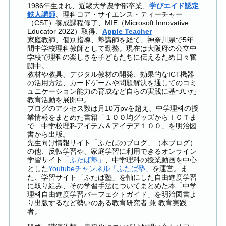
1986年生まれ、近畿大学農学部卒業、
学びエイド認定
鉄人講師
、理科コア・サイエンス・ティーチャー
（CST）養成課程修了、MIE（Microsoft Innovative
Educator 2022）取得、
Apple Teacher
家庭教師、個別指導、塾講師を経て、神奈川県で5年
間中学校理科教師として勤務。現在は大阪府の公立中
学校で理科の楽しさを子どもたちに伝えるため日々奮
闘中。
教材や教具、デジタル教材の開発、効果的なICT機器
の活用方法、カードゲームや問題解決を通してのコミ
ュニケーション能力の育成など自らの実践に基づいた
教育活動を展開中。
ブログのアクセス数は月10万pvを超え、中学理科の授
業情報をまとめた書籍「１００均グッズからＩＣＴま
で 中学校理科アイテム＆アイデア１００」を明治図
書から出版。
先生向け情報サイト「ふたばのブログ」（本ブログ）
の他、反転学習や、家庭学習に利用できるオンライン
学習サイト
「ふたば塾」
、中学理科の授業動画を中心
とした
Youtubeチャンネル「ふたば塾」
を運営。ま
た、学習サイト「ふたば塾」を軸にした自由進度学習
に取り組み、その学習手法についてまとめた本「中学
理科自由進度学習パーフェクトガイド」を明治図書よ
り出版するなど勢いのある教育研究者 兼 教育実践
者。