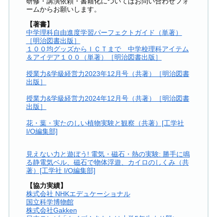
研修・講演依頼・書籍化についてはお問い合わせフォ
ームからお願いします。
【著書】
中学理科自由進度学習パーフェクトガイド（単著）
［明治図書出版］
１００均グッズからＩＣＴまで 中学校理科アイテム
＆アイデア１００（単著）［明治図書出版］
授業力&学級経営力2023年12月号（共著）［明治図書
出版］
授業力&学級経営力2024年12月号（共著）［明治図書
出版］
花・葉・実たのしい植物実験と観察（共著）[工学社
I/O編集部]
見えない力と遊ぼう! 電気・磁石・熱の実験: 勝手に鳴
る静電気ベル、磁石で物体浮遊、カイロのしくみ（共
著）[工学社 I/O編集部]
【協力実績】
株式会社 NHKエデュケーショナル
国立科学博物館
株式会社Gakken