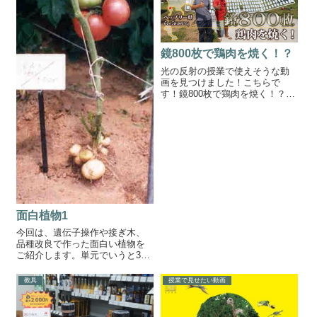
は電磁誘導やエネルギー変換の
マシーンがあるんです。それが
考え方がしっかり...
今回ご紹介するHE...
鏡800枚で鶏肉を焼く！？
光の反射の授業で使えそうな動
画を見つけました！こちらで
す！鏡800枚で鶏肉を焼く！？う
ーん、反射の法則フル活用です
ね！ぜひ見せてあげましょう
（笑）
面白植物1
今回は、遺伝子操作や接ぎ木、
品種改良で作った面白い植物を
ご紹介します。単元でいうと3年
生の「遺伝」ですね。接ぎ木
は、単元には関係ありません
教具
授業で見せたい動画
が、興味を高めるという意味で
見せると良いと思います。ポマ
ト ポマト（pomato）は、細胞融