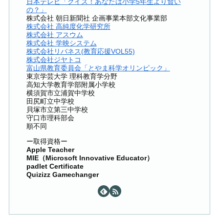
日本テレビ「クイズ！あなたは小学5年生より賢い
の？」
株式会社 朝日新聞社 企画事業本部文化事業部
株式会社 高純度化学研究所
株式会社 アスウム
株式会社 学映システム
株式会社リバネス(教育応援VOL55)
株式会社ジヤトコ
富山県教育委員会「とやま科学オリンピック」
東京学芸大学 理科教育学分野
高知大学教育学部附属小学校
横須賀市立浦賀中学校
田尻町立中学校
貝塚市立第三中学校
守口市理科部会
順不同
ー取得資格ー
Apple Teacher
MIE（Microsoft Innovative Educator）
padlet Certificate
Quizizz Gamechanger