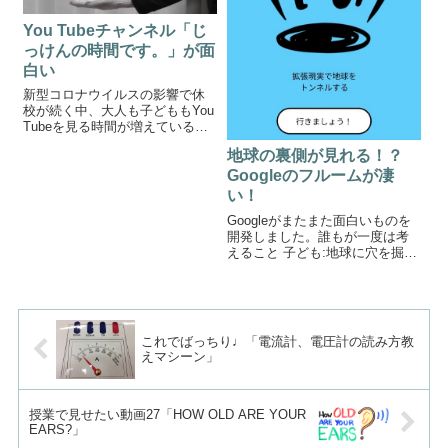
You Tubeチャンネル「じ
っけんの時間です。」が面
白い
新型コロナウイルスの影響で休
校が続く中、大人も子どももYou
Tubeを見る時間が増えているそ
うです。そんな数あるYou Tube
地球の裏側が見れる！？
チャンネルの中の一つ。家庭で
できる面白い実験を紹介してく
Googleのフルームが凄
れるのが、今回ご紹介するYou
い！
Tubeチャンネル「じ...
Googleがまたまた面白いものを
開発しました。誰もが一度は考
えること 子ども:地球に穴を掘り
続けたらどうなるの？ 先生 :ブ
ラジルに着くよ♪ 子ども:マジで
(゜o゜;という誰もが一度はする
質問にGoogleが答えてくれまし
た。それが今回ご...
これでばっちり♩「電流計、電圧計の読み方教
えマシーン」
授業で見せたい動画27「HOW OLD ARE YOUR
EARS?」