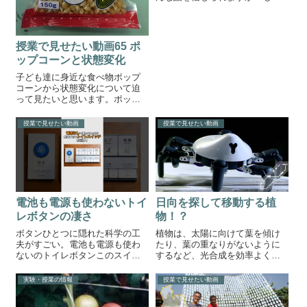
し、生徒から質問されたらなん
と答えますか？理科の先生なら
「そんなわけないやろ！」とつ
っぱねるのではなく、「めっち
授業で見せたい動画65 ポ
ゃ小さい部屋で、ジメジメした
ップコーンと状態変化
部屋を湿度が高い...
子ども達に身近な食べ物ポップ
コーンから状態変化について迫
って見たいと思います。ポップ
コーンと状態変化実験手順①ま
ずは生徒にポップコーンをみせ
授業で見せたい動画
授業で見せたい動画
ます。子どもによってはポップ
コーンの原材料がトウモロコシ
だと知らないかもしれません。
②次にポップコー...
電池も電源も使わないトイ
日向を探して移動する植
レボタンの凄さ
物！？
ボタンひとつに隠れた科学の工
植物は、太陽に向けて葉を傾け
夫がすごい。電池も電源も使わ
たり、葉の重なりがないように
ないのトイレボタンこのスイッ
するなど、光合成を効率よく行
チの仕組みを知ったとき、「こ
うために工夫しています。しか
れは絶対授業で使いたい！」と
し、根を持つため自由自在に動
実験・授業の情報
授業で見せたい動画
感じました。見た目はただのト
き回るなんてことはできませ
イレのスイッチなのに、中身に
ん。しかし、そんな常識を覆す