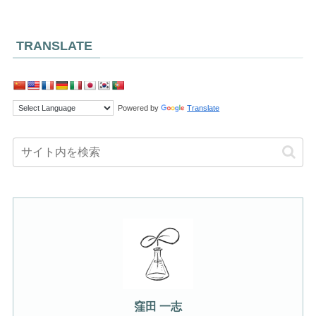
TRANSLATE
Powered by
Translate
窪田 一志