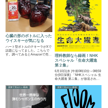
合よって作...
心臓の形のボトルに入った
ウイスキーが気になる
ハート型ボトルのテキーラがXで
話題になってました。こちらで
す。調べてみるとAmazonで売ら
理科教師なら録画！NHK
れていました。気になる価格
スペシャル「生命大躍進
は・・・何と一万円近くしてい
第２集」
ました！ネタとしては欲しいけ
ど、ちょっと高すぎますね。テ
6月10日(水 )午前0時10分～0時59
キーラ好きの理科の先生への誕
分(9日深夜) 「NHKスペシャル 生
生日プレゼ...
命大躍進 第ニ集」が放送されま
す。 ※6月7日の再放送です。ブ
ログに載せようと思っていたの
授業で見せたい動画
授業で見せたい動画
ですがうっかりしていました。
ギリギリなって申し訳ありませ
ん。再放送の録...