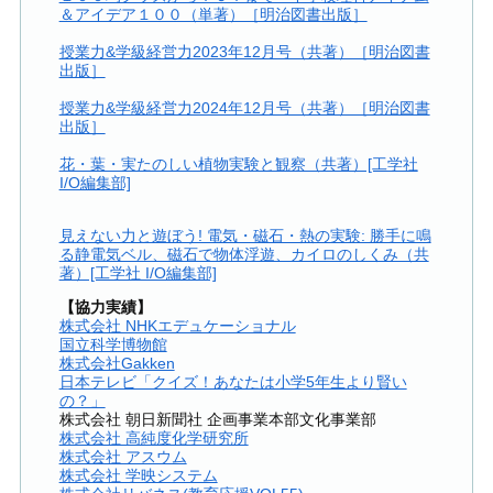
＆アイデア１００（単著）［明治図書出版］
授業力&学級経営力2023年12月号（共著）［明治図書
出版］
授業力&学級経営力2024年12月号（共著）［明治図書
出版］
花・葉・実たのしい植物実験と観察（共著）[工学社
I/O編集部]
見えない力と遊ぼう! 電気・磁石・熱の実験: 勝手に鳴
る静電気ベル、磁石で物体浮遊、カイロのしくみ（共
著）[工学社 I/O編集部]
【協力実績】
株式会社 NHKエデュケーショナル
国立科学博物館
株式会社Gakken
日本テレビ「クイズ！あなたは小学5年生より賢い
の？」
株式会社 朝日新聞社 企画事業本部文化事業部
株式会社 高純度化学研究所
株式会社 アスウム
株式会社 学映システム