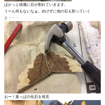
ぱかっと綺麗に石が割れていきます。
うーん何もないなぁ。めげずに他の石も割っていく
と・・・
おー！葉っぱの化石を発見