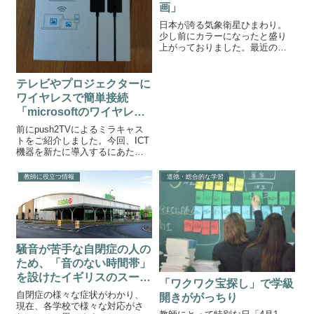
画」
日本が誇る気象衛星ひまわり。
少し前にカラーになったと盛り
上がっておりました。最近の子
ども達はむしろ、白黒だったと
いうことに驚くかもしれません
ね。ひまわり8号の全球画像&動
テレビやプロジェクターに
画 このひまわり8号ですが、地球
ワイヤレスで簡単接続
よ全球動画をリアルタイムでイ
「microsoftのワイヤレス
ンターネッ...
ディスプレイアダプター」
前にpush2TVによるミラキャス
トをご紹介しました。今回、ICT
機器を新たに導入するにあた
り、再度push2TVを調べたので
すが販売中止になっていまし
教師に役立つ情報
道徳・総合的な学習
た。しかし、もっと良い商品が
ありました。それが今回紹介す
るMicrosoftのワイヤレス...
騒音が苦手な自閉症の人の
ため、「音のない時間帯」
を設けたイギリスのスーパ
「ワクワク宝探し」で学級
ー
自閉症の様々な症状がわかり、
開きががっちり
現在、各学校で様々な対応がさ