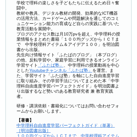
学校で理科の楽しさを子どもたちに伝えるため日々奮
闘中。
教材や教具、デジタル教材の開発、効果的なICT機器
の活用方法、カードゲームや問題解決を通してのコミ
ュニケーション能力の育成など自らの実践に基づいた
教育活動を展開中。
ブログのアクセス数は月10万pvを超え、中学理科の授
業情報をまとめた書籍「１００均グッズからＩＣＴま
で 中学校理科アイテム＆アイデア１００」を明治図
書から出版。
先生向け情報サイト「ふたばのブログ」（本ブログ）
の他、反転学習や、家庭学習に利用できるオンライン
学習サイト
「ふたば塾」
、中学理科の授業動画を中心
とした
Youtubeチャンネル「ふたば塾」
を運営。ま
た、学習サイト「ふたば塾」を軸にした自由進度学習
に取り組み、その学習手法についてまとめた本「中学
理科自由進度学習パーフェクトガイド」を明治図書よ
り出版するなど勢いのある教育研究者 兼 教育実践
者。
研修・講演依頼・書籍化についてはお問い合わせフォ
ームからお願いします。
【著書】
中学理科自由進度学習パーフェクトガイド（単著）
［明治図書出版］
１００均グッズからＩＣＴまで 中学校理科アイテム