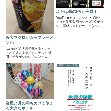
ふたば塾のPVが完成！
YouTubeでコツコツと上げ続け
てきた学習動画のシーズン2がつ
いに完成しました〜！ヾ(｡>﹏
<｡)ﾉﾞ✧*。授業や予習で使いやす
い5分の学習動画今回は授業中や
近大マグロがカップラーメ
予習に使いやすいように、各単
元の重要語句を約５分で解説し
ン化
ました。シーズン2の動画...
ふたばが近大農学部出身という
ことで近大ネタです。テスト期
間、給食がないのでコンビニに
行ったところ、近大マグロのカ
ップラーメンを発見しました。
教具
教師に役立つ情報
近大マグロがカップラーメンに
調べてみると、カップラーメン
になるのは二回目だったようで
す。近大と同じく...
金星と月の満ち欠けで使え
る大きなボール