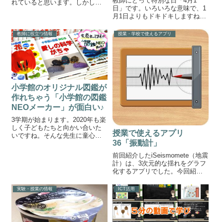
教師にとって特別な日「4月1
れていると思います。しかし、
日」です。いろいろな意味で、1
社会ではまだまだ認知されてお
月1日よりもドキドキしますね。
らず、対策もされていないのが
今年度はどんな1年になるのでし
現状ではないでしょうか。自閉
ょうか？今回は学級開きで使え
症の人は、必要な情報と不必要
教師に役立つ情報
授業・学校で使えるアプリ
るエンカウンター「ワクワク宝
な情報の取捨選択が苦手で、何
探し」についてです。エンカウ
気ない音でもドキ...
ンター「ワクワク宝探し」エン
カウンター...
小学館のオリジナル図鑑が
作れちゃう「小学館の図鑑
NEOメーカー」が面白い♪
3学期が始まります。2020年も楽
しく子どもたちと向かい合いた
授業で使えるアプリ
いですね。そんな先生に童心に
36「振動計」
帰れる面白い情報です。小学館
の図鑑NEOメーカー小学館の図
前回紹介したiSeismomete（地震
鑑NEOメーカーを使えば、誰も
計）は、3次元的な揺れをグラフ
が憧れの小学館の図鑑を作れて
化するアプリでした。今回紹介
しまうんです。小学館の図鑑の
する振動計は、単純に震度を示
作り方...
すことができるアプリです。振
実験・授業の情報
ICT活用
動計アプリの画面スマホを静止
させると震度0〜1。スマホを激
しく振動させると・・・ 震度...