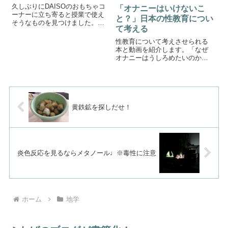
久しぶりにDAISOのおもちゃコ
「オナニーはいけないこ
ーナーに立ち寄ると授業で使え
と？」日本の性教育につい
そうなものを見つけました。ボ
て考える
ール売り場このダイソーでは、
ボール売り場が充実していまし
性教育について考えさせられる
た。ふたばが使えると思ったの
本と動画を紹介します。「なぜ
は黄色いボールです。感のいい
オナニーはうしろめたいのか」
方はもうお分かりだと思いま
執筆者には以前ブログで紹介し
す。黄色いボー...
たシオリーヌさんも名前を連ね
ています。なんでも日本は世界
で最もオナニーについて学校教
育で教えていない国みたいで
す。日本人は性を「...
黄鉄鉱を探しだせ！
炎色反応を見るならメタノール♩※毒性に注意
ホーム
地学