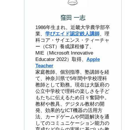
窪田 一志
1986年生まれ、近畿大学農学部卒
業、
学びエイド認定鉄人講師
、理
科コア・サイエンス・ティーチャ
ー（CST）養成課程修了、
MIE（Microsoft Innovative
Educator 2022）取得、
Apple
Teacher
家庭教師、個別指導、塾講師を経
て、神奈川県で5年間中学校理科
教師として勤務。現在は大阪府の
公立中学校で理科の楽しさを子ど
もたちに伝えるため日々奮闘中。
教材や教具、デジタル教材の開
発、効果的なICT機器の活用方
法、カードゲームや問題解決を通
してのコミュニケーション能力の
育成など自らの実践に基づいた教