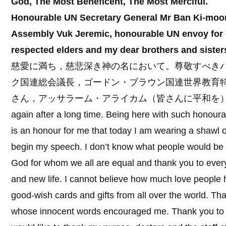
God, The Most Beneficent, The Most Merciful.
Honourable UN Secretary General Mr Ban Ki-moon,
Assembly Vuk Jeremic, honourable UN envoy for 
respected elders and my dear brothers and siste
慈愛に満ち，慈悲深き神の名において。尊敬すべき
ク国連総会議長，ゴードン・ブラウン国連世界教育
さん，アッサラーム・アライカム（皆さんに平和を
again after a long time. Being here with such honoura
is an honour for me that today I am wearing a shawl o
begin my speech. I don’t know what people would be ex
God for whom we all are equal and thank you to ever
and new life. I cannot believe how much love people
good-wish cards and gifts from all over the world. Tha
whose innocent words encouraged me. Thank you to 