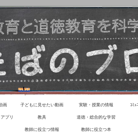
動画
子どもに見せたい動画
実験・授業の情報
ｺﾐ
るアプリ
教具
道徳・総合的な学習
教師に役立つ情報
教師に役立つ本