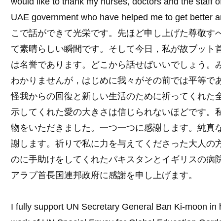
would like to thank my nurses, doctors and the staff o
UAE government who have helped me to get better an
こで話ができて光栄です。先ほど申し上げた尊敬す
て素晴らしい瞬間です。そして今日，私が故ブット
は名誉であります。どこから話せばいいでしょう。
わかりませんが，はじめに我々がその前では平等で
怪我からの回復と新しい生活のために祈ってくれた
示してくれた愛の大きさは信じられないほどです。
物をいただきました。一つ一つに感謝します。純真
謝します。祈りで私に力を与えてくださった大人の
のに手助けをしてくれたパキスタンとイギリスの病
アラブ首長国連邦政府に感謝を申し上げます。
I fully support UN Secretary General Ban Ki-moon in hi