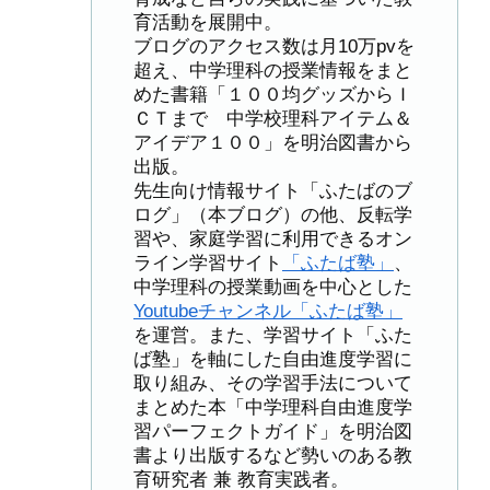
育活動を展開中。
ブログのアクセス数は月10万pvを
超え、中学理科の授業情報をまと
めた書籍「１００均グッズからＩ
ＣＴまで 中学校理科アイテム＆
アイデア１００」を明治図書から
出版。
先生向け情報サイト「ふたばのブ
ログ」（本ブログ）の他、反転学
習や、家庭学習に利用できるオン
ライン学習サイト
「ふたば塾」
、
中学理科の授業動画を中心とした
Youtubeチャンネル「ふたば塾」
を運営。また、学習サイト「ふた
ば塾」を軸にした自由進度学習に
取り組み、その学習手法について
まとめた本「中学理科自由進度学
習パーフェクトガイド」を明治図
書より出版するなど勢いのある教
育研究者 兼 教育実践者。