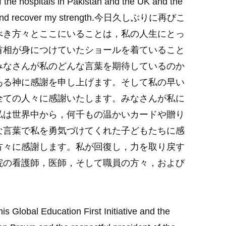
f the hospitals in Pakistan and the UK and the
d recover my strength.
今日久しぶりに再びこ
べき方々とここにいることは，私の人生にとっ
首相が身につけていたショールを着ていること
みなさんが私のどんな言葉を期待しているのか
ある神に感謝を申し上げます。そして私の早い
全ての人々に感謝いたします。みなさんが私に
私は世界中から，何千もの温かいカードや贈り
な言葉で私を勇気づけてくれた子どもたちに感
方々に感謝します。私が回復し，力を取り戻す
院の看護師，医師，そして職員の方々，および
s Global Education First Initiative and the