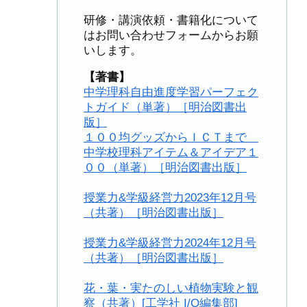
研修・講演依頼・書籍化について
はお問い合わせフォームからお願
いします。
【著書】
中学理科自由進度学習パーフェク
トガイド（単著）［明治図書出
版］
１００均グッズからＩＣＴまで
中学校理科アイテム＆アイデア１
００（単著）［明治図書出版］
授業力&学級経営力2023年12月号
（共著）［明治図書出版］
授業力&学級経営力2024年12月号
（共著）［明治図書出版］
花・葉・実たのしい植物実験と観
察（共著）[工学社 I/O編集部]