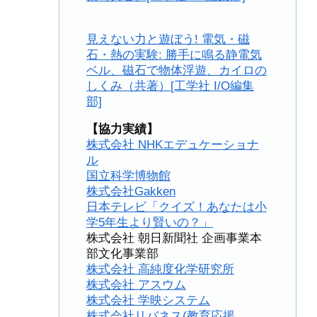
見えない力と遊ぼう! 電気・磁
石・熱の実験: 勝手に鳴る静電気
ベル、磁石で物体浮遊、カイロの
しくみ（共著）[工学社 I/O編集
部]
【協力実績】
株式会社 NHKエデュケーショナ
ル
国立科学博物館
株式会社Gakken
日本テレビ「クイズ！あなたは小
学5年生より賢いの？」
株式会社 朝日新聞社 企画事業本
部文化事業部
株式会社 高純度化学研究所
株式会社 アスウム
株式会社 学映システム
株式会社リバネス(教育応援