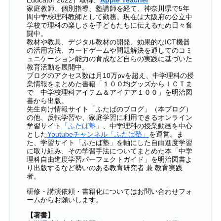
Educator 2022）取得、
Apple Teacher
家庭教師、個別指導、塾講師を経て、神奈川県で5年
間中学校理科教師として勤務。現在は大阪府の公立中
学校で理科の楽しさを子どもたちに伝えるため日々奮
闘中。
教材や教具、デジタル教材の開発、効果的なICT機器
の活用方法、カードゲームや問題解決を通してのコミ
ュニケーション能力の育成など自らの実践に基づいた
教育活動を展開中。
ブログのアクセス数は月10万pvを超え、中学理科の授
業情報をまとめた書籍「１００均グッズからＩＣＴま
で 中学校理科アイテム＆アイデア１００」を明治図
書から出版。
先生向け情報サイト「ふたばのブログ」（本ブログ）
の他、反転学習や、家庭学習に利用できるオンライン
学習サイト
「ふたば塾」
、中学理科の授業動画を中心
とした
Youtubeチャンネル「ふたば塾」
を運営。ま
た、学習サイト「ふたば塾」を軸にした自由進度学習
に取り組み、その学習手法についてまとめた本「中学
理科自由進度学習パーフェクトガイド」を明治図書よ
り出版するなど勢いのある教育研究者 兼 教育実践
者。
研修・講演依頼・書籍化についてはお問い合わせフォ
ームからお願いします。
【著書】