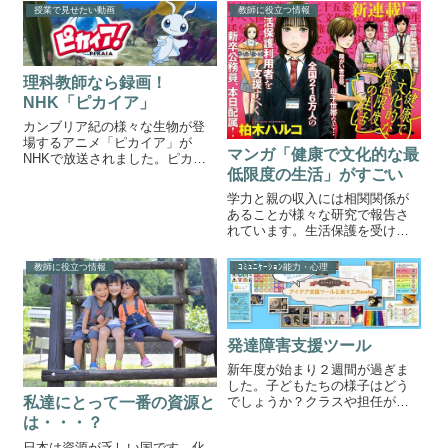
集は通勤自転車🚲ふたばの自転
授業で見せたい動画
教師に役立つ情報
車も限界が近づいており、この
特集ももちろん気になるのです
が、実はふたばはＤマガジンの
購読...
理科教師なら録画！
NHK「ピカイア」
カンブリア紀の様々な生物が登
場するアニメ「ピカイア」が
マンガ「健康で文化的な最
NHKで放送されました。ピカイ
低限度の生活」がすごい
ア↓クリック「すこし未来。ヴィ
ンスとハナはカンブリア・プロ
学力と親の収入には相関関係が
ジェクトの調査員としてテスタ
あることが様々な研究で報告さ
ー・ピカイアとともに、地球再
れています。生活保護を受けて
生の鍵：ロスト・コードを求め
いる家庭には様々な事情があり
て、恐竜がいた...
ます。教師としてこのような現
教師に役立つ情報
ｺﾐｭﾆｹｰｼｮﾝ能力・心理
実を知っておくことはとても重
要なことであると思います。そ
んな生活保護について考えさせ
られる漫画が今回...
発達障害支援ツール
新年度が始まり２週間が過ぎま
した。子どもたちの様子はどう
私達にとって一番の資源と
でしょうか？クラスや担任が変
わり、新しい環境に少しずつな
は・・・？
じんできたでしょうか？発達障
日本は資源が乏しい国です。化