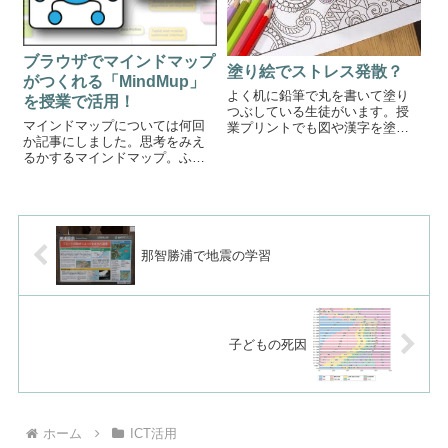
ブラウザでマインドマップ
塗り絵でストレス発散？
がつくれる「MindMup」
よく机に鉛筆で丸を書いて塗り
を授業で活用！
つぶしている生徒がいます。授
マインドマップについては何回
業プリントでも図や漢字を塗り
か記事にしました。思考をみえ
つぶしたりしています。なぜあ
るかするマインドマップ。ふた
んなことをするのでしょうか？
ばはマインドマップが来年度よ
どれだけ注意してもなくなるこ
り始まる新しい評価の観点の一
とはありません。どこの中学校
つである「粘り強い調整力」を
でも定期テスト前日には必ず
測る一つの目安になると考えて
「明日はテストだか...
います。今回は、そんなマイン
ドマップを登録不...
那智勝浦で地震の学習
子どもの死因
ホーム
ICT活用