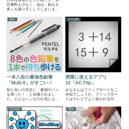
害をもつ生徒にとってこのよう
石燃料も少なく、金山、銀山も
な環境の変化は大きな負担で
多くを掘り尽くしてしまいまし
す。時には変化に対応しきれず
た。でも、そんな日本にもかけ
不登校になってしま...
がえのない資産があります。日
教具
ICT活用
本にある大きな資源Our greatest
natural resource is the mind...
一本八役の最強色鉛筆
授業に使えるアプリ
「Multi 8」がすごい！
10「AC Flip」
知り合いの先生に「最強のペン
みなさんはフリップボードをご
を買った！」と自慢されまし
存知でしょうか。フリップボー
た。どんなペンなのか気になっ
ドはテレビでよく使われる付箋
て見せてもらいました。色鉛筆
シール付きのボードのことで
セットはもういらない。一本で
す。有名なのは朝ズバですね。
ICT活用
教具
塗り絵を楽しめてしまうペン
みのさんが大きな声と同時にシ
Multi8見た目は結構シンプルで
ールをめくるあれです。↓今回は
す。ペンの中央がカラフルにな
フリップボードを作れるアプリ
っています。こ...
を紹介します。フ...