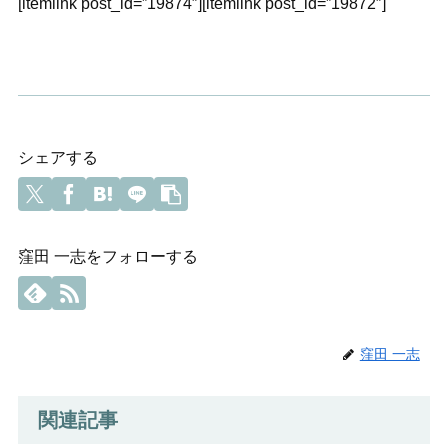
[itemlink post_id=”19874″][itemlink post_id=”19872″]
シェアする
窪田 一志をフォローする
窪田 一志
関連記事