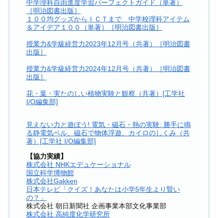
中学理科自由進度学習パーフェクトガイド（単著）
［明治図書出版］
１００均グッズからＩＣＴまで 中学校理科アイテム
＆アイデア１００（単著）［明治図書出版］
授業力&学級経営力2023年12月号（共著）［明治図書
出版］
授業力&学級経営力2024年12月号（共著）［明治図書
出版］
花・葉・実たのしい植物実験と観察（共著）[工学社
I/O編集部]
見えない力と遊ぼう! 電気・磁石・熱の実験: 勝手に鳴
る静電気ベル、磁石で物体浮遊、カイロのしくみ（共
著）[工学社 I/O編集部]
【協力実績】
株式会社 NHKエデュケーショナル
国立科学博物館
株式会社Gakken
日本テレビ「クイズ！あなたは小学5年生より賢い
の？」
株式会社 朝日新聞社 企画事業本部文化事業部
株式会社 高純度化学研究所