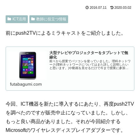
2016.07.11
2020.03.02
ICT活用
教師に役立つ情報
前にpush2TVによるミラキャストをご紹介しました。
大型テレビやプロジェクターをタブレットで無
線化
前々から授業でパソコンを使っていました。理科ネットワ
ーク(理科ネットワークについてはまた詳しく説明したい
と思います。)や動画を見せるだけで今まで授業に参加で
きない生徒も前を向いて授業に取り組むようになります。
ICTの力ですね。そして昨年度つ...
futabagumi.com
今回、ICT機器を新たに導入するにあたり、再度push2TV
を調べたのですが販売中止になっていました。しかし、
もっと良い商品がありました。それが今回紹介する
Microsoftのワイヤレスディスプレイアダプターです。