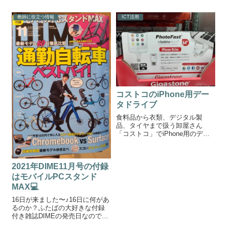
教師に役立つ情報
ICT活用
コストコのiPhone用デー
タドライブ
食料品から衣類、デジタル製
品、タイヤまで扱う卸屋さん
「コストコ」でiPhone用のデー
タドライブが売られていまし
た。コストコのiPhone用データ
ドライブ授業でiPhoneを使われ
2021年DIME11月号の付録
る先生は持っておきたいです
ね。3980円と値段もお手頃で
はモバイルPCスタンド
す。...
MAX💻
16日が来ました〜♪16日に何があ
るのか？ふたばの大好きな付録
付き雑誌DIMEの発売日なのです
（笑）ＤＩＭＥ11月号今回の特