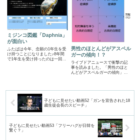
一部を載せます。「ベテルギウ
ス」作詞・作曲:...
ミジンコ図鑑「Daphnia」
が面白い
男性のほとんどがアスペル
ふたばは今年、念願の1年生を受
け持つことになりました♪8年間
ガーの傾向！？
で1年生を受け持ったのは一回だ
ライブドアニュースで衝撃の記
け、それも6年前なので授業の組
事を読みました。「男性のほと
み立て方もあまり分かっていな
んどがアスペルガーの傾向」心
い時です。9年目の1年生を前に
理学者の杉山崇氏が指摘古典的
授業に俄然やる気を燃やしてお
自閉症とアスペルガー症候群の
ります（笑）ということで、教
比較出典：Wikipedia女性セブン
材研究...
2017年10月19日号の記事に、心
理学者である杉山崇さんの「...
子どもに見せたい動画52「ガンを宣告された18
歳生徒会長のスピーチ」
子どもに見せたい動画53「フリーハグが日韓を
繋ぐ？」