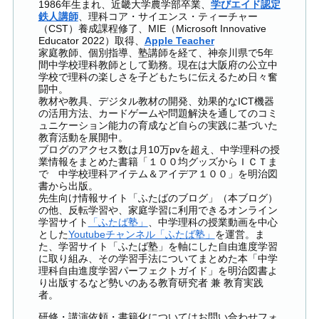
1986年生まれ、近畿大学農学部卒業、
学びエイド認定
鉄人講師
、理科コア・サイエンス・ティーチャー
（CST）養成課程修了、MIE（Microsoft Innovative
Educator 2022）取得、
Apple Teacher
家庭教師、個別指導、塾講師を経て、神奈川県で5年
間中学校理科教師として勤務。現在は大阪府の公立中
学校で理科の楽しさを子どもたちに伝えるため日々奮
闘中。
教材や教具、デジタル教材の開発、効果的なICT機器
の活用方法、カードゲームや問題解決を通してのコミ
ュニケーション能力の育成など自らの実践に基づいた
教育活動を展開中。
ブログのアクセス数は月10万pvを超え、中学理科の授
業情報をまとめた書籍「１００均グッズからＩＣＴま
で 中学校理科アイテム＆アイデア１００」を明治図
書から出版。
先生向け情報サイト「ふたばのブログ」（本ブログ）
の他、反転学習や、家庭学習に利用できるオンライン
学習サイト
「ふたば塾」
、中学理科の授業動画を中心
とした
Youtubeチャンネル「ふたば塾」
を運営。ま
た、学習サイト「ふたば塾」を軸にした自由進度学習
に取り組み、その学習手法についてまとめた本「中学
理科自由進度学習パーフェクトガイド」を明治図書よ
り出版するなど勢いのある教育研究者 兼 教育実践
者。
研修・講演依頼・書籍化についてはお問い合わせフォ