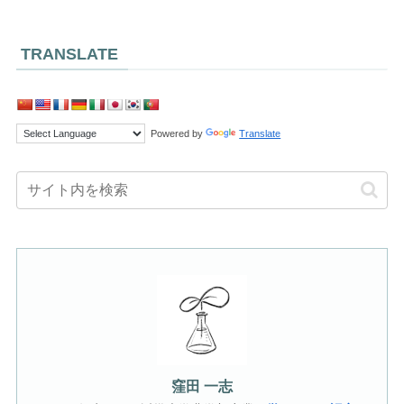
TRANSLATE
Powered by
Translate
窪田 一志