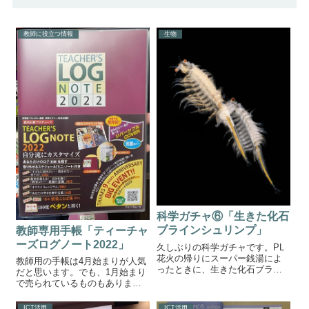
教師に役立つ情報
生物
科学ガチャ⑥「生きた化石
ブラインシュリンプ」
教師専用手帳「ティーチャ
ーズログノート2022」
久しぶりの科学ガチャです。PL
花火の帰りにスーパー銭湯によ
教師用の手帳は4月始まりが人気
ったときに、生きた化石ブライ
だと思います。でも、1月始まり
ンシュリンプがガチャになって
で売られているものもありま
るのを見つけました。値段は200
す。今回は教師専用手帳
円。安いと思い即ゲットしまし
「Teacher's Log Note2022」をご
ICT活用
ICT活用