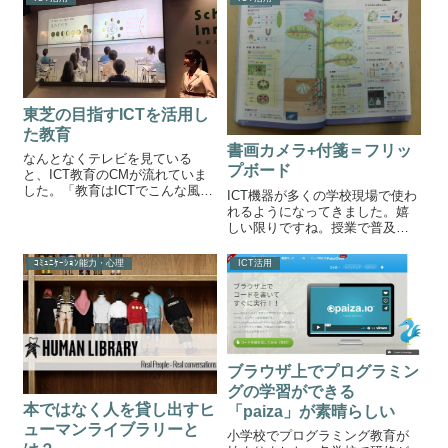
た。生きた化石ブラインシュリ
紹介します。教師専用手帳
ンプ全4種とありますが、正直違
「Teacher's Log Note2022」教師
いがわか...
をや...
東芝の目指すICTを活用し
た教育
書画カメラ+付箋＝フリッ
なんとなくテレビを見ている
プボード
と、ICT教育のCMが流れていま
した。「教育はICTでこんな風に
ICT機器が多くの学校現場で使わ
なるんだぁ」と思いました。
れるようになってきました。嬉
TOSHBA（東芝）のCMでした。
しい限りですね。授業で普及す
教育IT ソリューションEXPO
る順番としては、プロジェクタ
EDIX 2014YouTubeで調べてみる
ー→大型テレビ書画カメラ→パ
ｺﾐｭﾆｹｰｼｮﾝ能力・心理
ICT活用
と、TOSH...
ソコン→タブレット→デジタル
教科書といった具合でしょう
か？扱いが簡単で準備も楽な書
画カメラについ...
ブラウザ上でプログラミン
グの学習ができる
本ではなく人を貸し出すヒ
「paiza」が素晴らしい
ューマンライブラリーと
小学校でプログラミング教育が