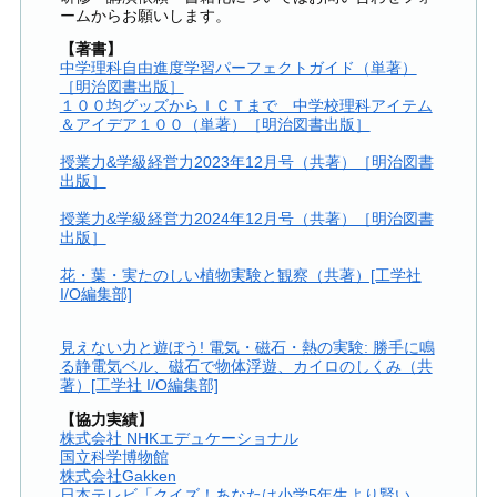
ームからお願いします。
【著書】
中学理科自由進度学習パーフェクトガイド（単著）
［明治図書出版］
１００均グッズからＩＣＴまで 中学校理科アイテム
＆アイデア１００（単著）［明治図書出版］
授業力&学級経営力2023年12月号（共著）［明治図書
出版］
授業力&学級経営力2024年12月号（共著）［明治図書
出版］
花・葉・実たのしい植物実験と観察（共著）[工学社
I/O編集部]
見えない力と遊ぼう! 電気・磁石・熱の実験: 勝手に鳴
る静電気ベル、磁石で物体浮遊、カイロのしくみ（共
著）[工学社 I/O編集部]
【協力実績】
株式会社 NHKエデュケーショナル
国立科学博物館
株式会社Gakken
日本テレビ「クイズ！あなたは小学5年生より賢い