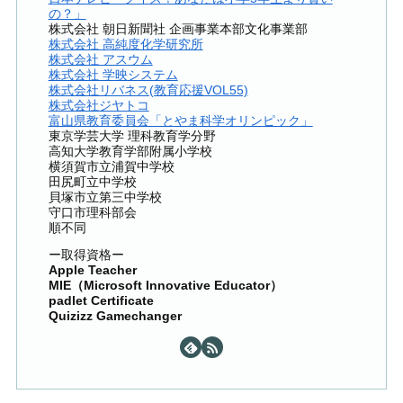
の？」
株式会社 朝日新聞社 企画事業本部文化事業部
株式会社 高純度化学研究所
株式会社 アスウム
株式会社 学映システム
株式会社リバネス(教育応援VOL55)
株式会社ジヤトコ
富山県教育委員会「とやま科学オリンピック」
東京学芸大学 理科教育学分野
高知大学教育学部附属小学校
横須賀市立浦賀中学校
田尻町立中学校
貝塚市立第三中学校
守口市理科部会
順不同
ー取得資格ー
Apple Teacher
MIE（Microsoft Innovative Educator）
padlet Certificate
Quizizz Gamechanger