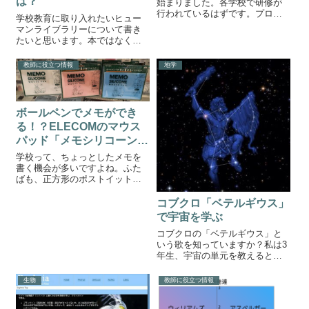
は？
始まりました。各学校で研修が
行われているはずです。プログ
学校教育に取り入れたいヒュー
ラミング学習は論理的な思考力
マンライブラリーについて書き
を育むため、理科教育にも繋が
たいと思います。本ではなく人
ります。ふたばとしてはとても
を貸し出すヒューマンライブラ
嬉しく思います。しかし現場の
リーヒューマンライブラリー
教師に役立つ情報
地学
先生方、特にパソコンなどのコ
は、図書館で本を借りて物語を
ンピュータの扱い...
詠むようにして人の体験や経験
を直接人から知ることのできる
システムのことです...
ボールペンでメモができ
る！？ELECOMのマウス
パッド「メモシリコーンマ
ウスパッド」が便利
学校って、ちょっとしたメモを
書く機会が多いですよね。ふた
ばも、正方形のポストイット
（付箋）を毎日のようにたくさ
ん使っています。ポストイット
コブクロ「ベテルギウス」
を活用ふたばが学校に来て、ま
で宇宙を学ぶ
ずやること。それは、今日やる
コブクロの「ベテルギウス」と
ことリスト（to Doリスト）をポ
いう歌を知っていますか？私は3
ストイットに...
年生、宇宙の単元を教えると
き、この歌を導入に使っていま
す。コブクロ「ベテルギウス」
生物
教師に役立つ情報
で宇宙を学ぶベテルギウスの歌
詞を知らない方のために歌詞の