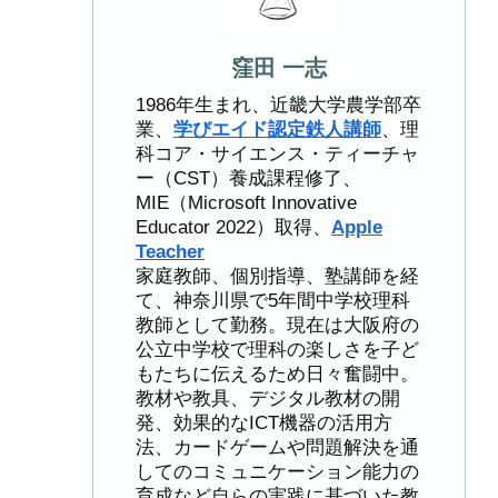
窪田 一志
1986年生まれ、近畿大学農学部卒
業、
学びエイド認定鉄人講師
、理
科コア・サイエンス・ティーチャ
ー（CST）養成課程修了、
MIE（Microsoft Innovative
Educator 2022）取得、
Apple
Teacher
家庭教師、個別指導、塾講師を経
て、神奈川県で5年間中学校理科
教師として勤務。現在は大阪府の
公立中学校で理科の楽しさを子ど
もたちに伝えるため日々奮闘中。
教材や教具、デジタル教材の開
発、効果的なICT機器の活用方
法、カードゲームや問題解決を通
してのコミュニケーション能力の
育成など自らの実践に基づいた教