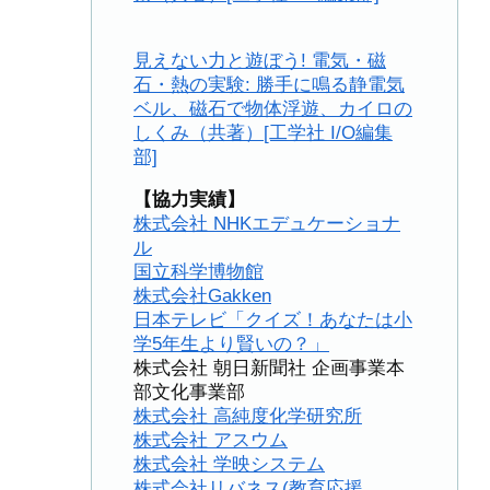
見えない力と遊ぼう! 電気・磁
石・熱の実験: 勝手に鳴る静電気
ベル、磁石で物体浮遊、カイロの
しくみ（共著）[工学社 I/O編集
部]
【協力実績】
株式会社 NHKエデュケーショナ
ル
国立科学博物館
株式会社Gakken
日本テレビ「クイズ！あなたは小
学5年生より賢いの？」
株式会社 朝日新聞社 企画事業本
部文化事業部
株式会社 高純度化学研究所
株式会社 アスウム
株式会社 学映システム
株式会社リバネス(教育応援