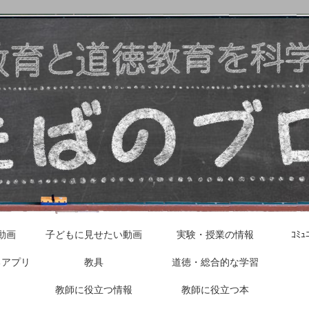
動画
子どもに見せたい動画
実験・授業の情報
ｺﾐ
るアプリ
教具
道徳・総合的な学習
教師に役立つ情報
教師に役立つ本