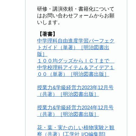
研修・講演依頼・書籍化について
はお問い合わせフォームからお願
いします。
【著書】
中学理科自由進度学習パーフェク
トガイド（単著）［明治図書出
版］
１００均グッズからＩＣＴまで
中学校理科アイテム＆アイデア１
００（単著）［明治図書出版］
授業力&学級経営力2023年12月号
（共著）［明治図書出版］
授業力&学級経営力2024年12月号
（共著）［明治図書出版］
花・葉・実たのしい植物実験と観
察（共著）[工学社 I/O編集部]