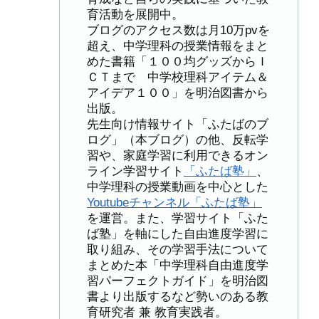
育活動を展開中。
ブログのアクセス数は月10万pvを
超え、中学理科の授業情報をまと
めた書籍「１００均グッズからＩ
ＣＴまで 中学校理科アイテム＆
アイデア１００」を明治図書から
出版。
先生向け情報サイト「ふたばのブ
ログ」（本ブログ）の他、反転学
習や、家庭学習に利用できるオン
ライン学習サイト
「ふたば塾」
、
中学理科の授業動画を中心とした
Youtubeチャンネル「ふたば塾」
を運営。また、学習サイト「ふた
ば塾」を軸にした自由進度学習に
取り組み、その学習手法について
まとめた本「中学理科自由進度学
習パーフェクトガイド」を明治図
書より出版するなど勢いのある教
育研究者 兼 教育実践者。