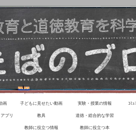
動画
子どもに見せたい動画
実験・授業の情報
ｺﾐ
るアプリ
教具
道徳・総合的な学習
教師に役立つ情報
教師に役立つ本