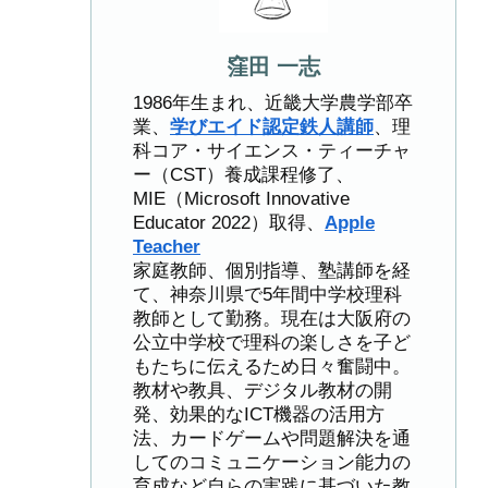
窪田 一志
1986年生まれ、近畿大学農学部卒
業、
学びエイド認定鉄人講師
、理
科コア・サイエンス・ティーチャ
ー（CST）養成課程修了、
MIE（Microsoft Innovative
Educator 2022）取得、
Apple
Teacher
家庭教師、個別指導、塾講師を経
て、神奈川県で5年間中学校理科
教師として勤務。現在は大阪府の
公立中学校で理科の楽しさを子ど
もたちに伝えるため日々奮闘中。
教材や教具、デジタル教材の開
発、効果的なICT機器の活用方
法、カードゲームや問題解決を通
してのコミュニケーション能力の
育成など自らの実践に基づいた教