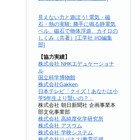
見えない力と遊ぼう! 電気・磁
石・熱の実験: 勝手に鳴る静電気
ベル、磁石で物体浮遊、カイロの
しくみ（共著）[工学社 I/O編集
部]
【協力実績】
株式会社 NHKエデュケーショナ
ル
国立科学博物館
株式会社Gakken
日本テレビ「クイズ！あなたは小
学5年生より賢いの？」
株式会社 朝日新聞社 企画事業本
部文化事業部
株式会社 高純度化学研究所
株式会社 アスウム
株式会社 学映システム
株式会社リバネス(教育応援