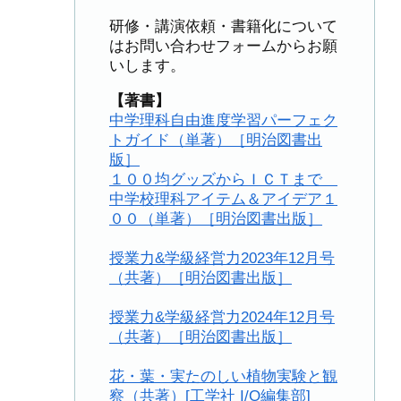
研修・講演依頼・書籍化について
はお問い合わせフォームからお願
いします。
【著書】
中学理科自由進度学習パーフェク
トガイド（単著）［明治図書出
版］
１００均グッズからＩＣＴまで
中学校理科アイテム＆アイデア１
００（単著）［明治図書出版］
授業力&学級経営力2023年12月号
（共著）［明治図書出版］
授業力&学級経営力2024年12月号
（共著）［明治図書出版］
花・葉・実たのしい植物実験と観
察（共著）[工学社 I/O編集部]