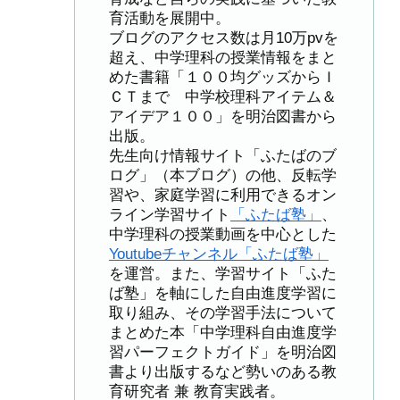
育活動を展開中。
ブログのアクセス数は月10万pvを
超え、中学理科の授業情報をまと
めた書籍「１００均グッズからＩ
ＣＴまで 中学校理科アイテム＆
アイデア１００」を明治図書から
出版。
先生向け情報サイト「ふたばのブ
ログ」（本ブログ）の他、反転学
習や、家庭学習に利用できるオン
ライン学習サイト
「ふたば塾」
、
中学理科の授業動画を中心とした
Youtubeチャンネル「ふたば塾」
を運営。また、学習サイト「ふた
ば塾」を軸にした自由進度学習に
取り組み、その学習手法について
まとめた本「中学理科自由進度学
習パーフェクトガイド」を明治図
書より出版するなど勢いのある教
育研究者 兼 教育実践者。