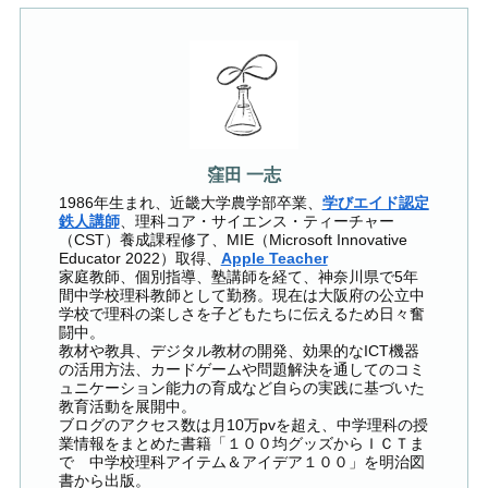
窪田 一志
1986年生まれ、近畿大学農学部卒業、
学びエイド認定
鉄人講師
、理科コア・サイエンス・ティーチャー
（CST）養成課程修了、MIE（Microsoft Innovative
Educator 2022）取得、
Apple Teacher
家庭教師、個別指導、塾講師を経て、神奈川県で5年
間中学校理科教師として勤務。現在は大阪府の公立中
学校で理科の楽しさを子どもたちに伝えるため日々奮
闘中。
教材や教具、デジタル教材の開発、効果的なICT機器
の活用方法、カードゲームや問題解決を通してのコミ
ュニケーション能力の育成など自らの実践に基づいた
教育活動を展開中。
ブログのアクセス数は月10万pvを超え、中学理科の授
業情報をまとめた書籍「１００均グッズからＩＣＴま
で 中学校理科アイテム＆アイデア１００」を明治図
書から出版。