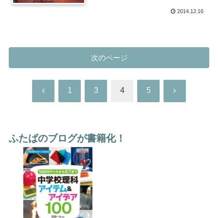
2014.12.16
次のページ
前
次
1
3
4
5
へ
へ
ふたばのブログが書籍化！