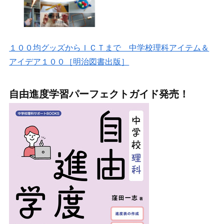
１００均グッズからＩＣＴまで 中学校理科アイテム＆
アイデア１００［明治図書出版］
自由進度学習パーフェクトガイド発売！