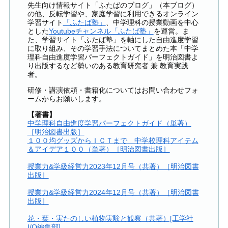
先生向け情報サイト「ふたばのブログ」（本ブログ）
の他、反転学習や、家庭学習に利用できるオンライン
学習サイト
「ふたば塾」
、中学理科の授業動画を中心
とした
Youtubeチャンネル「ふたば塾」
を運営。ま
た、学習サイト「ふたば塾」を軸にした自由進度学習
に取り組み、その学習手法についてまとめた本「中学
理科自由進度学習パーフェクトガイド」を明治図書よ
り出版するなど勢いのある教育研究者 兼 教育実践
者。
研修・講演依頼・書籍化についてはお問い合わせフォ
ームからお願いします。
【著書】
中学理科自由進度学習パーフェクトガイド（単著）
［明治図書出版］
１００均グッズからＩＣＴまで 中学校理科アイテム
＆アイデア１００（単著）［明治図書出版］
授業力&学級経営力2023年12月号（共著）［明治図書
出版］
授業力&学級経営力2024年12月号（共著）［明治図書
出版］
花・葉・実たのしい植物実験と観察（共著）[工学社
I/O編集部]