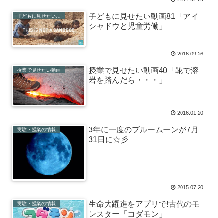
子どもに見せたい動画81「アイ
子どもに見せたい動画
シャドウと児童労働」
2016.09.26
授業で見せたい動画40「靴で溶
授業で見せたい動画
岩を踏んだら・・・」
2016.01.20
3年に一度のブルームーンが7月
実験・授業の情報
31日に☆彡
2015.07.20
生命大躍進をアプリで!古代のモ
実験・授業の情報
ンスター「コダモン」