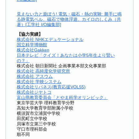
見えない力と遊ぼう! 電気・磁石・熱の実験: 勝手に鳴
る静電気ベル、磁石で物体浮遊、カイロのしくみ（共
著）[工学社 I/O編集部]
【協力実績】
株式会社 NHKエデュケーショナル
国立科学博物館
株式会社Gakken
日本テレビ「クイズ！あなたは小学5年生より賢い
の？」
株式会社 朝日新聞社 企画事業本部文化事業部
株式会社 高純度化学研究所
株式会社 アスウム
株式会社 学映システム
株式会社リバネス(教育応援VOL55)
株式会社ジヤトコ
富山県教育委員会「とやま科学オリンピック」
東京学芸大学 理科教育学分野
高知大学教育学部附属小学校
横須賀市立浦賀中学校
田尻町立中学校
貝塚市立第三中学校
守口市理科部会
順不同