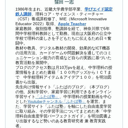
窪田 一志
1986年生まれ、近畿大学農学部卒業、
学びエイド認定
鉄人講師
、理科コア・サイエンス・ティーチャー
（CST）養成課程修了、MIE（Microsoft Innovative
Educator 2022）取得、
Apple Teacher
家庭教師、個別指導、塾講師を経て、神奈川県で5年
間中学校理科教師として勤務。現在は大阪府の公立中
学校で理科の楽しさを子どもたちに伝えるため日々奮
闘中。
教材や教具、デジタル教材の開発、効果的なICT機器
の活用方法、カードゲームや問題解決を通してのコミ
ュニケーション能力の育成など自らの実践に基づいた
教育活動を展開中。
ブログのアクセス数は月10万pvを超え、中学理科の授
業情報をまとめた書籍「１００均グッズからＩＣＴま
で 中学校理科アイテム＆アイデア１００」を明治図
書から出版。
先生向け情報サイト「ふたばのブログ」（本ブログ）
の他、反転学習や、家庭学習に利用できるオンライン
学習サイト
「ふたば塾」
、中学理科の授業動画を中心
とした
Youtubeチャンネル「ふたば塾」
を運営。ま
た、学習サイト「ふたば塾」を軸にした自由進度学習
に取り組み、その学習手法についてまとめた本「中学
理科自由進度学習パーフェクトガイド」を明治図書よ
り出版するなど勢いのある教育研究者 兼 教育実践
者。