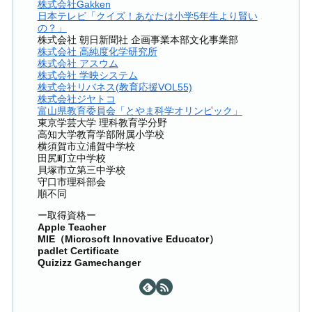
株式会社Gakken
日本テレビ「クイズ！あなたは小学5年生より賢い
の？」
株式会社 朝日新聞社 企画事業本部文化事業部
株式会社 高純度化学研究所
株式会社 アスウム
株式会社 学映システム
株式会社リバネス(教育応援VOL55)
株式会社ジヤトコ
富山県教育委員会「とやま科学オリンピック」
東京学芸大学 理科教育学分野
高知大学教育学部附属小学校
横須賀市立浦賀中学校
田尻町立中学校
貝塚市立第三中学校
守口市理科部会
順不同
ー取得資格ー
Apple Teacher
MIE（Microsoft Innovative Educator）
padlet Certificate
Quizizz Gamechanger