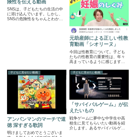
険性を伝える動画
SNSは、子どもたちの生活の中
に溶け込んでいます。しかし、
SNSの危険性をちゃんとわかっ
ている子どもたちは少ないので
はないでしょうか。様々な事件
の裏にSNSの影が潜んでいま
元助産師による正しい性教
す。ここまで生活に浸透してし
まった今、SNSを禁止するだけ
育動画「シオリーヌ」
ではなんの...
今回は性教育について。子ども
たちの性教育の重要性は、年々
高まっているように感じます。
しかし、教師をはじめ、大人の
中に「性は隠すべきもの」とい
子どもに見せたい動画
子どもに見せたい動画
う固定概念があるため、どうし
ても性教育は抽象的になりがち
です。しかし、子どもたちが求
めているのは、「...
「サバイバルゲーム」が伝
えたいもの
戦争ゲームに夢中な中学生や高
アンパンマンのマーチで道
校生に見てもらいたい動画を紹
徳 深すぎる歌詞
介します。あるサバイバルゲー
明けましておめでとうございま
ム動画が伝えたいこと 動画はゲ