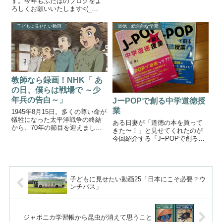
す。今年もふたばのブログをよ
ームのキャラクターを選択する
ろしくお願いいたします<(_
場面から始まります。兵士
_)>→＜(ー▽ー)＞2016年最初の
2strength（強さ） 100speed（速
記事は「アンパンマンマーチで
さ）70aggressi...
子どもに見せたい動画
道徳・総合的な学習
道徳」です。昨年は目標として
いた毎日更新ができませんでし
た。今年は、少しハードルを下
げて...
教師なら録画！NHK「 あ
の日、僕らは戦場で ～少
年兵の告白～」
JーPOPで創る中学道徳授
業
1945年8月15日。多くの尊い命が
犠牲になった太平洋戦争の終結
ある日妻が「道徳の本を買って
から、70年の節目を迎えまし
きた〜！」と見せてくれたのが
た。戦後70年が過ぎ、戦争を知
今回紹介する「J−POPで創る中
らない世代が多くなってきまし
学道徳授業 柴田 克 著」です。
た。戦争を経験されている方が
前に一度紹介したような気もし
80～90代になっているそうで
ますが、よく覚えていないので
す。そんな中、戦争の悲惨さを
再度紹介させてください（笑）J
次の...
ーPOPで創る中学道徳授業 中
子どもに見せたい動画25「日本にこそ必要？ウ
身...
ンチバス」
ジャポニカ学習帳から昆虫が消えて思うこと