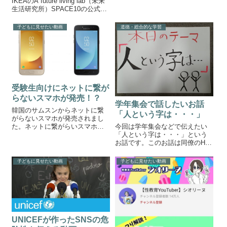
IKEAのA future living lab（未来
生活研究所）SPACE10の公式ブ
ログで様々な昆虫食を含む様々
な未来の食品が発表されまし
子どもに見せたい動画
道徳・総合的な学習
た。IKEAが考える未来食①バグ
バーガー出典:space10「昆虫...
受験生向けにネットに繋が
らないスマホが発売！？
学年集会で話したいお話
韓国のサムスンからネットに繋
「人という字は・・・」
がらないスマホが発売されまし
た。ネットに繋がらいスマホが
今回は学年集会などで伝えたい
発売サムスンからネットにつな
「人という字は・・・」という
がらないスマホ「Galaxy J2
お話です。このお話は同僚のH先
Pro」が発売されました。通話と
生が学年集会でされたお話で
メール意外の通信は一切できま
す。紙芝居形式でとても分かり
子どもに見せたい動画
子どもに見せたい動画
せん。新しいアプリもインスト
やすかったので紹介したいと思
ール...
います。テーマは人という字
は・・・です。はじまりはじま
り〜みんなは「人」...
UNICEFが作ったSNSの危