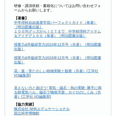
研修・講演依頼・書籍化についてはお問い合わせフォ
ームからお願いします。
【著書】
中学理科自由進度学習パーフェクトガイド（単著）
［明治図書出版］
１００均グッズからＩＣＴまで 中学校理科アイテム
＆アイデア１００（単著）［明治図書出版］
授業力&学級経営力2023年12月号（共著）［明治図書
出版］
授業力&学級経営力2024年12月号（共著）［明治図書
出版］
花・葉・実たのしい植物実験と観察（共著）[工学社
I/O編集部]
見えない力と遊ぼう! 電気・磁石・熱の実験: 勝手に鳴
る静電気ベル、磁石で物体浮遊、カイロのしくみ（共
著）[工学社 I/O編集部]
【協力実績】
株式会社 NHKエデュケーショナル
国立科学博物館