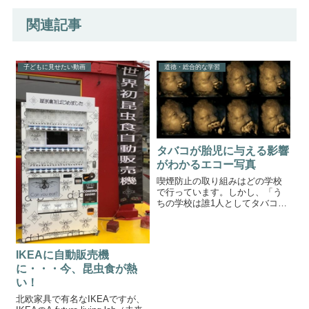
関連記事
子どもに見せたい動画
道徳・総合的な学習
タバコが胎児に与える影響
がわかるエコー写真
喫煙防止の取り組みはどの学校
で行っています。しかし、「う
ちの学校は誰1人としてタバコを
吸っている生徒はいません。」
と胸を張って言える学校は日本
にいくつあるのでしょうか？未
成年による喫煙は中学校の教師
IKEAに自動販売機
にとって共通の悩みの種です
に・・・今、昆虫食が熱
ね。今回紹介する...
い！
北欧家具で有名なIKEAですが、