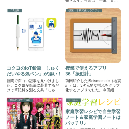
書きます。今回は一年生「音」
役に立つ情報を発信していきた
の単元で使えるアプリ。
いと思います。今年度もふたば
「soundbow」を紹介します。音
のブログをよろしくお願いしま
ICT活用
授業・学校で使えるアプリ
が作れるアプリ「soundbow」
す。変わる入試問...
iphoneやipadの画面の上にはスト
リングが並んでいます。こ...
コクヨのIoT鉛筆「しゅく
授業で使えるアプリ
だいやる気ペン」が凄い！
36「振動計」
新聞で面白い記事を見つけまし
前回紹介したiSeismomete（地震
た。コクヨが鉛筆に装着するだ
計）は、3次元的な揺れをグラフ
けで筆記料を測る文具「しゅく
化するアプリでした。今回紹介
だいやる気ペン（仮）」を開発
する振動計は、単純に震度を示
したと発表したそうです。しゅ
すことができるアプリです。振
教師に役立つ情報
ICT活用
くだいやる気ペンなんでも、鉛
動計アプリの画面スマホを静止
筆で書いた量を加速度センサー
させると震度0〜1。スマホを激
家庭学習レシピで自主学習
で検知し、連動したスマホアプ
しく振動させると・・・ 震度...
ノート＆家庭学習ノートは
リの植物が育つな...
バッチリ♪