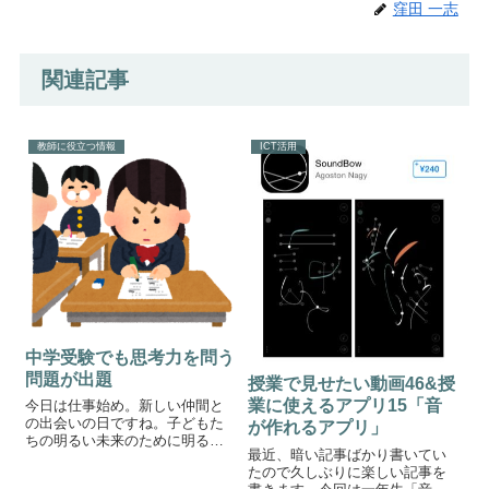
窪田 一志
関連記事
教師に役立つ情報
ICT活用
中学受験でも思考力を問う
問題が出題
授業で見せたい動画46&授
業に使えるアプリ15「音
今日は仕事始め。新しい仲間と
の出会いの日ですね。子どもた
が作れるアプリ」
ちの明るい未来のために明るく
最近、暗い記事ばかり書いてい
楽しい仕事初めにしたいもので
たので久しぶりに楽しい記事を
す。今年度も授業や教育活動の