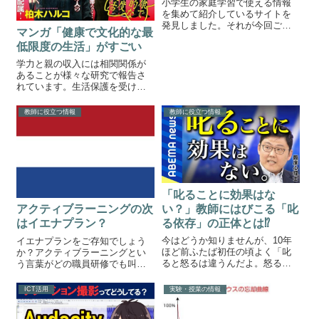
小学生の家庭学習で使える情報
を集めて紹介しているサイトを
発見しました。それが今回ご紹
マンガ「健康で文化的な最
介する「家庭学習レシピ」で
低限度の生活」がすごい
す。家庭学習レシピ家庭学習レ
シピのリンク家庭学習レシピ
学力と親の収入には相関関係が
は、小学生の家庭学習の情報を
あることが様々な研究で報告さ
集めて紹介しているサイトで
れています。生活保護を受けて
す。とくに、家庭学習ノ...
いる家庭には様々な事情があり
ます。教師としてこのような現
教師に役立つ情報
教師に役立つ情報
実を知っておくことはとても重
要なことであると思います。そ
んな生活保護について考えさせ
られる漫画が今回...
「叱ることに効果はな
い？」教師にはびこる「叱
アクティブラーニングの次
る依存」の正体とは⁉
はイエナプラン？
今はどうか知りませんが、10年
イエナプランをご存知でしょう
ほど前ふたば初任の頃よく「叱
か？アクティブラーニングとい
ると怒るは違うんだよ。怒るは
う言葉がどの職員研修でも叫ば
感情的に怒鳴るだけ、叱るは冷
れています。知識偏重型から体
静なんだよ。」的なことを言わ
験や経験、話し合い重視の教育
ICT活用
実験・授業の情報
れました。その時は「なるほ
に方向転換しているのが今の日
ど〜」と納得しました。でも、
本の教育です。そんな中で、海