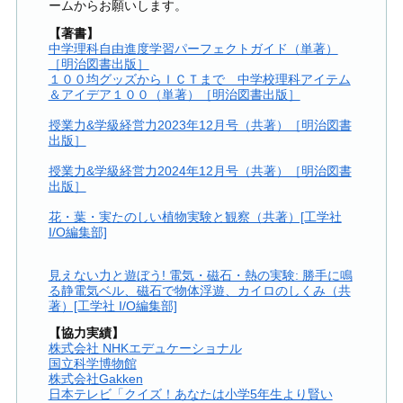
ームからお願いします。
【著書】
中学理科自由進度学習パーフェクトガイド（単著）
［明治図書出版］
１００均グッズからＩＣＴまで 中学校理科アイテム
＆アイデア１００（単著）［明治図書出版］
授業力&学級経営力2023年12月号（共著）［明治図書
出版］
授業力&学級経営力2024年12月号（共著）［明治図書
出版］
花・葉・実たのしい植物実験と観察（共著）[工学社
I/O編集部]
見えない力と遊ぼう! 電気・磁石・熱の実験: 勝手に鳴
る静電気ベル、磁石で物体浮遊、カイロのしくみ（共
著）[工学社 I/O編集部]
【協力実績】
株式会社 NHKエデュケーショナル
国立科学博物館
株式会社Gakken
日本テレビ「クイズ！あなたは小学5年生より賢い