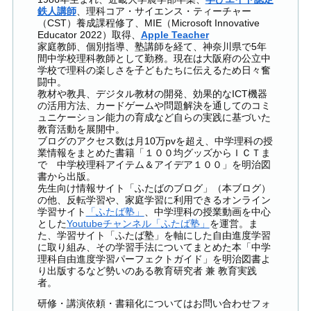
鉄人講師
、理科コア・サイエンス・ティーチャー
（CST）養成課程修了、MIE（Microsoft Innovative
Educator 2022）取得、
Apple Teacher
家庭教師、個別指導、塾講師を経て、神奈川県で5年
間中学校理科教師として勤務。現在は大阪府の公立中
学校で理科の楽しさを子どもたちに伝えるため日々奮
闘中。
教材や教具、デジタル教材の開発、効果的なICT機器
の活用方法、カードゲームや問題解決を通してのコミ
ュニケーション能力の育成など自らの実践に基づいた
教育活動を展開中。
ブログのアクセス数は月10万pvを超え、中学理科の授
業情報をまとめた書籍「１００均グッズからＩＣＴま
で 中学校理科アイテム＆アイデア１００」を明治図
書から出版。
先生向け情報サイト「ふたばのブログ」（本ブログ）
の他、反転学習や、家庭学習に利用できるオンライン
学習サイト
「ふたば塾」
、中学理科の授業動画を中心
とした
Youtubeチャンネル「ふたば塾」
を運営。ま
た、学習サイト「ふたば塾」を軸にした自由進度学習
に取り組み、その学習手法についてまとめた本「中学
理科自由進度学習パーフェクトガイド」を明治図書よ
り出版するなど勢いのある教育研究者 兼 教育実践
者。
研修・講演依頼・書籍化についてはお問い合わせフォ