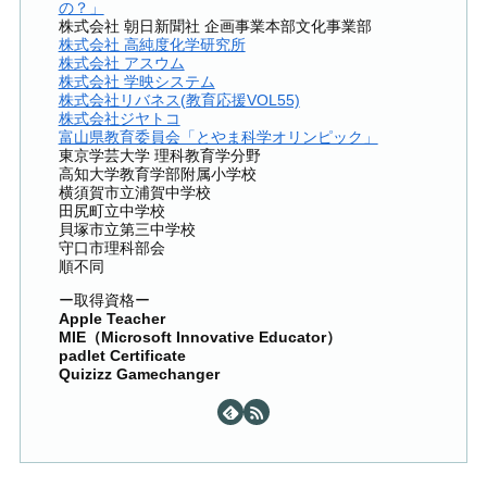
の？」
株式会社 朝日新聞社 企画事業本部文化事業部
株式会社 高純度化学研究所
株式会社 アスウム
株式会社 学映システム
株式会社リバネス(教育応援VOL55)
株式会社ジヤトコ
富山県教育委員会「とやま科学オリンピック」
東京学芸大学 理科教育学分野
高知大学教育学部附属小学校
横須賀市立浦賀中学校
田尻町立中学校
貝塚市立第三中学校
守口市理科部会
順不同
ー取得資格ー
Apple Teacher
MIE（Microsoft Innovative Educator）
padlet Certificate
Quizizz Gamechanger