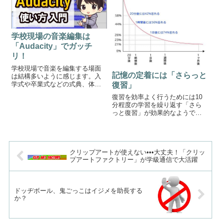
ある程度経験をつんでから尊敬
外のある取り組みが注目されて
する先生から「感...
います。それが、...
学校現場の音楽編集は
「Audacity」でガッチ
リ！
学校現場で音楽を編集する場面
記憶の定着には「さらっと
は結構多いように感じます。入
学式や卒業式などの式典、体育
復習」
大会や文化祭などの学校行事で
復習を効率よく行うためには10
は必ず音楽が流れるはずです。
分程度の学習を繰り返す「さら
音楽を編集してサビだけを繋げ
っと復習」が効果的なようで
たり、短くしたりするのってど
す。今回はその理由を調べてみ
うやってやるの？そんな疑問を
ました。1、エビングハウスの忘
お持ちの方に完全...
却曲線 「エビングハウスの忘却
曲線」によると、１度覚えたも
クリップアートが使えない•••大丈夫！「クリッ
のは最初の２４時間を乗り越え
プアートファクトリー」が学級通信で大活躍
れば、１ヶ月...
ドッヂボール、鬼ごっこはイジメを助長する
か？