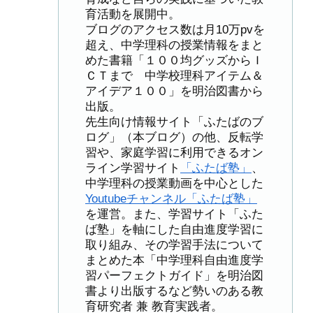
育活動を展開中。
ブログのアクセス数は月10万pvを
超え、中学理科の授業情報をまと
めた書籍「１００均グッズからＩ
ＣＴまで 中学校理科アイテム＆
アイデア１００」を明治図書から
出版。
先生向け情報サイト「ふたばのブ
ログ」（本ブログ）の他、反転学
習や、家庭学習に利用できるオン
ライン学習サイト
「ふたば塾」
、
中学理科の授業動画を中心とした
Youtubeチャンネル「ふたば塾」
を運営。また、学習サイト「ふた
ば塾」を軸にした自由進度学習に
取り組み、その学習手法について
まとめた本「中学理科自由進度学
習パーフェクトガイド」を明治図
書より出版するなど勢いのある教
育研究者 兼 教育実践者。