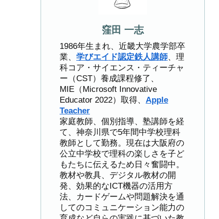
窪田 一志
1986年生まれ、近畿大学農学部卒
業、
学びエイド認定鉄人講師
、理
科コア・サイエンス・ティーチャ
ー（CST）養成課程修了、
MIE（Microsoft Innovative
Educator 2022）取得、
Apple
Teacher
家庭教師、個別指導、塾講師を経
て、神奈川県で5年間中学校理科
教師として勤務。現在は大阪府の
公立中学校で理科の楽しさを子ど
もたちに伝えるため日々奮闘中。
教材や教具、デジタル教材の開
発、効果的なICT機器の活用方
法、カードゲームや問題解決を通
してのコミュニケーション能力の
育成など自らの実践に基づいた教