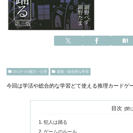
ｺﾐｭﾆｹｰｼｮﾝ能力・心理
道徳・総合的な学習
今回は学活や総合的な学習どて使える推理カードゲ
目次
犯人は踊る
ゲームのルール