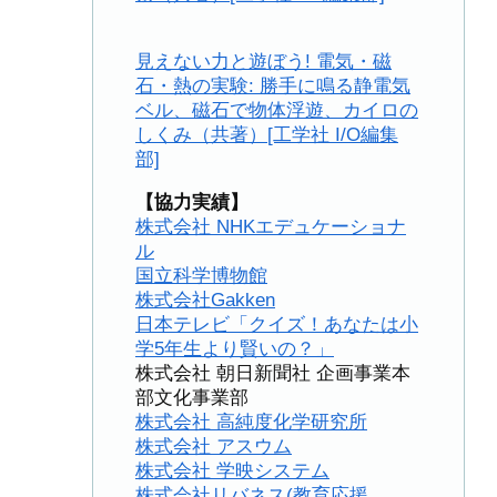
見えない力と遊ぼう! 電気・磁
石・熱の実験: 勝手に鳴る静電気
ベル、磁石で物体浮遊、カイロの
しくみ（共著）[工学社 I/O編集
部]
【協力実績】
株式会社 NHKエデュケーショナ
ル
国立科学博物館
株式会社Gakken
日本テレビ「クイズ！あなたは小
学5年生より賢いの？」
株式会社 朝日新聞社 企画事業本
部文化事業部
株式会社 高純度化学研究所
株式会社 アスウム
株式会社 学映システム
株式会社リバネス(教育応援