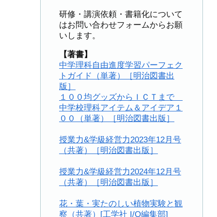
研修・講演依頼・書籍化について
はお問い合わせフォームからお願
いします。
【著書】
中学理科自由進度学習パーフェク
トガイド（単著）［明治図書出
版］
１００均グッズからＩＣＴまで
中学校理科アイテム＆アイデア１
００（単著）［明治図書出版］
授業力&学級経営力2023年12月号
（共著）［明治図書出版］
授業力&学級経営力2024年12月号
（共著）［明治図書出版］
花・葉・実たのしい植物実験と観
察（共著）[工学社 I/O編集部]