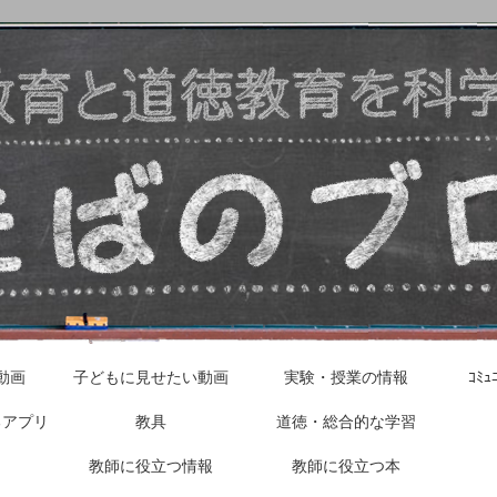
動画
子どもに見せたい動画
実験・授業の情報
ｺﾐ
るアプリ
教具
道徳・総合的な学習
教師に役立つ情報
教師に役立つ本