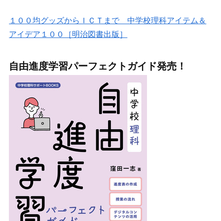
１００均グッズからＩＣＴまで 中学校理科アイテム＆
アイデア１００［明治図書出版］
自由進度学習パーフェクトガイド発売！