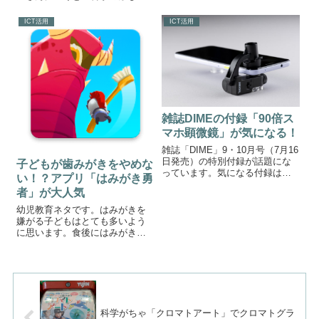
ぎ」という図鑑がありました。
講談社の動く図鑑がMOVE「科
ICT活用
ICT活用
学のふしぎ」気になり中をパラ
パラ見てみると「これは授業で
使える！」と感じました。出典:
講談社 動く...
雑誌DIMEの付録「90倍ス
マホ顕微鏡」が気になる！
雑誌「DIME」9・10月号（7月16
日発売）の特別付録が話題にな
子どもが歯みがきをやめな
っています。気になる付録は、
い！？アプリ「はみがき勇
スマホを顕微鏡にすることがで
者」が大人気
きる「90倍スマホ顕微鏡」で
す。90倍スマホ顕微鏡出
幼児教育ネタです。はみがきを
典:@DIMEカッコいいです。90
嫌がる子どもはとても多いよう
倍という倍率は、どの程度かと
に思います。食後にはみがきを
いう...
させるのは親の苦労の一つとな
っているはずです。しかし、そ
んな中「子どもが歯みがきをや
めなくて困る。」という正反対
の悩みをもつ親が表れているそ
うです。その理由...
科学がちゃ「クロマトアート」でクロマトグラ