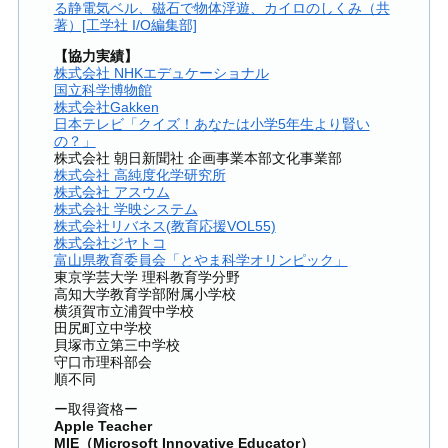
る静電気ベル、磁石で物体浮遊、カイロのしくみ（共
著）[工学社 I/O編集部]
【協力実績】
株式会社 NHKエデュケーショナル
国立科学博物館
株式会社Gakken
日本テレビ「クイズ！あなたは小学5年生より賢い
の？」
株式会社 朝日新聞社 企画事業本部文化事業部
株式会社 高純度化学研究所
株式会社 アスウム
株式会社 学映システム
株式会社リバネス(教育応援VOL55)
株式会社ジヤトコ
富山県教育委員会「とやま科学オリンピック」
東京学芸大学 理科教育学分野
高知大学教育学部附属小学校
横須賀市立浦賀中学校
田尻町立中学校
貝塚市立第三中学校
守口市理科部会
順不同
ー取得資格ー
Apple Teacher
MIE（Microsoft Innovative Educator）