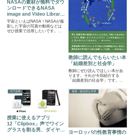
NASAの素材が無料でダウ
ンロードできるNASA
image and Video Library
がすごい！
宇宙といえばNASA！NASAが撮
影した宇宙の写真や動画などは
ぜひ授業で活用したいです。そ
んなときに使いたいのがNASAが
宇宙の写真、動画、音声などを
一般に公開しているサイト
「NASA image and Video
Library」です。...
教師に読んでもらいたい本
「結婚差別と社会学」
教師にぜひ読んでほしい本があ
ります。それが今回紹介する
「結婚差別の社会学」です。結
婚差別の社会学 被差別部落出身
者との恋愛や結婚を、出自を理
ICT活用
道徳・総合的な学習
由に反対する「結婚差別」。部
落出身者との結婚をめぐる家族
間の対立、交渉、破局、和解な
どのプロセスと差...
授業に使えるアプリ
12「Clipbox」声でワイン
グラスを割る男、ダイヤモ
ヨーロッパの性教育事情の