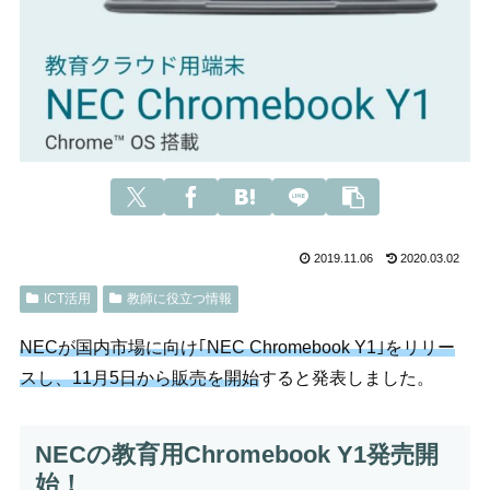
2019.11.06
2020.03.02
ICT活用
教師に役立つ情報
NECが国内市場に向
け｢NEC
Chromebook
Y1｣をリリー
スし、11月5日から販売を開始
すると発表しました。
NECの教育用Chromebook Y1発売開
始！