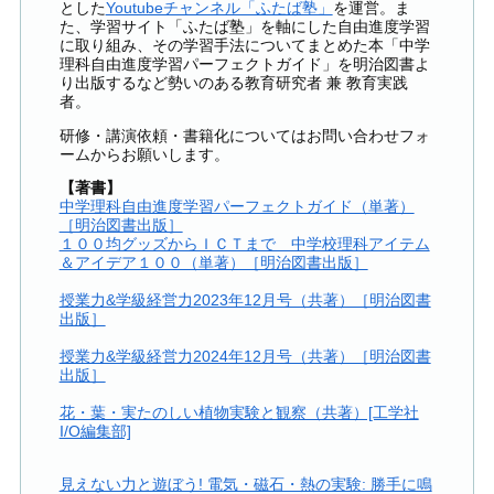
とした
Youtubeチャンネル「ふたば塾」
を運営。ま
た、学習サイト「ふたば塾」を軸にした自由進度学習
に取り組み、その学習手法についてまとめた本「中学
理科自由進度学習パーフェクトガイド」を明治図書よ
り出版するなど勢いのある教育研究者 兼 教育実践
者。
研修・講演依頼・書籍化についてはお問い合わせフォ
ームからお願いします。
【著書】
中学理科自由進度学習パーフェクトガイド（単著）
［明治図書出版］
１００均グッズからＩＣＴまで 中学校理科アイテム
＆アイデア１００（単著）［明治図書出版］
授業力&学級経営力2023年12月号（共著）［明治図書
出版］
授業力&学級経営力2024年12月号（共著）［明治図書
出版］
花・葉・実たのしい植物実験と観察（共著）[工学社
I/O編集部]
見えない力と遊ぼう! 電気・磁石・熱の実験: 勝手に鳴