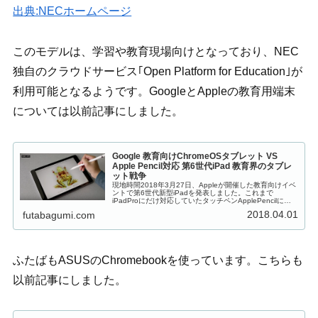
出典:NECホームページ
このモデルは、学習や教育現場向けとなっており、NEC
独自のクラウドサービス｢Open Platform for Education｣が
利用可能となるようです。GoogleとAppleの教育用端末
については以前記事にしました。
Google 教育向けChromeOSタブレット VS
Apple Pencil対応 第6世代iPad 教育界のタブレ
ット戦争
現地時間2018年3月27日、Appleが開催した教育向けイベ
ントで第6世代新型iPadを発表しました。これまで
iPadProにだけ対応していたタッチペンApplePencilに対
応することがわかりました。また、Appleのライバルとな
2018.04.01
futabagumi.com
るG...
ふたばもASUSのChromebookを使っています。こちらも
以前記事にしました。