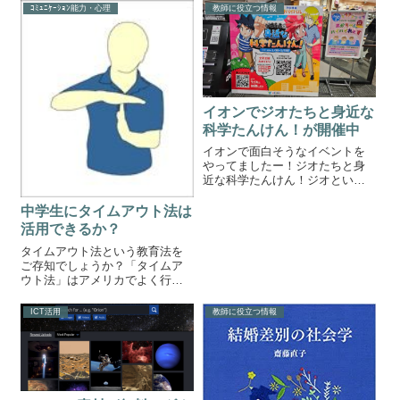
ｺﾐｭﾆｹｰｼｮﾝ能力・心理
教師に役立つ情報
イオンでジオたちと身近な
科学たんけん！が開催中
イオンで面白そうなイベントを
やってましたー！ジオたちと身
近な科学たんけん！ジオといえ
ば、韓国発の大人気学習漫画サ
バイバルシリーズの主人公です
中学生にタイムアウト法は
ね。この漫画については以前記
活用できるか？
事にしましたね。イオンモール
タイムアウト法という教育法を
でキッズクラブに入会すること
ご存知でしょうか？「タイムア
で科学クイズにチ...
ウト法」はアメリカでよく行わ
れてるしつけの方法です。タイ
ムアウト法では子どもが望まし
ICT活用
教師に役立つ情報
くない行動を続け、親の注意を
聞けない状態になった時、子ど
もの行動を強制的に中断させ
て、クールダウンの...