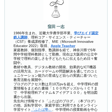
窪田 一志
1986年生まれ、近畿大学農学部卒業、
学びエイド認定
鉄人講師
、理科コア・サイエンス・ティーチャー
（CST）養成課程修了、MIE（Microsoft Innovative
Educator 2022）取得、
Apple Teacher
家庭教師、個別指導、塾講師を経て、神奈川県で5年
間中学校理科教師として勤務。現在は大阪府の公立中
学校で理科の楽しさを子どもたちに伝えるため日々奮
闘中。
教材や教具、デジタル教材の開発、効果的なICT機器
の活用方法、カードゲームや問題解決を通してのコミ
ュニケーション能力の育成など自らの実践に基づいた
教育活動を展開中。
ブログのアクセス数は月10万pvを超え、中学理科の授
業情報をまとめた書籍「１００均グッズからＩＣＴま
で 中学校理科アイテム＆アイデア１００」を明治図
書から出版。
先生向け情報サイト「ふたばのブログ」（本ブログ）
の他、反転学習や、家庭学習に利用できるオンライン
学習サイト
「ふたば塾」
、中学理科の授業動画を中心