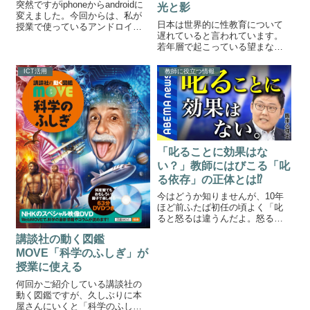
ンドダスト
突然ですがiphoneからandroidに
光と影
変えました。今回からは、私が
日本は世界的に性教育について
授業で使っているアンドロイド
遅れていると言われています。
アプリを紹介していきたいと思
若年層で起こっている望まない
います。私は前までiPhoneユー
妊娠が増える一方、晩婚化や性
ザーでした。iPhoneには授業に
への知識のなさからくる不妊症
使えるアプリはたくさんありま
ICT活用
教師に役立つ情報
の増加。もちろん遺伝的な問題
す。android...
や社会構造の問題など様々な要
因があると思います。しかし、
そんな諸問題に向...
「叱ることに効果はな
い？」教師にはびこる「叱
る依存」の正体とは⁉
今はどうか知りませんが、10年
ほど前ふたば初任の頃よく「叱
ると怒るは違うんだよ。怒るは
感情的に怒鳴るだけ、叱るは冷
講談社の動く図鑑
静なんだよ。」的なことを言わ
れました。その時は「なるほ
MOVE「科学のふしぎ」が
ど〜」と納得しました。でも、
授業に使える
ある程度経験をつんでから尊敬
何回かご紹介している講談社の
する先生から「感...
動く図鑑ですが、久しぶりに本
屋さんにいくと「科学のふし