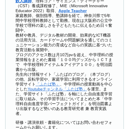
鉄人講師
、理科コア・サイエンス・ティーチャー
（CST）養成課程修了、MIE（Microsoft Innovative
Educator 2022）取得、
Apple Teacher
家庭教師、個別指導、塾講師を経て、神奈川県で5年
間中学校理科教師として勤務。現在は大阪府の公立中
学校で理科の楽しさを子どもたちに伝えるため日々奮
闘中。
教材や教具、デジタル教材の開発、効果的なICT機器
の活用方法、カードゲームや問題解決を通してのコミ
ュニケーション能力の育成など自らの実践に基づいた
教育活動を展開中。
ブログのアクセス数は月10万pvを超え、中学理科の授
業情報をまとめた書籍「１００均グッズからＩＣＴま
で 中学校理科アイテム＆アイデア１００」を明治図
書から出版。
先生向け情報サイト「ふたばのブログ」（本ブログ）
の他、反転学習や、家庭学習に利用できるオンライン
学習サイト
「ふたば塾」
、中学理科の授業動画を中心
とした
Youtubeチャンネル「ふたば塾」
を運営。ま
た、学習サイト「ふたば塾」を軸にした自由進度学習
に取り組み、その学習手法についてまとめた本「中学
理科自由進度学習パーフェクトガイド」を明治図書よ
り出版するなど勢いのある教育研究者 兼 教育実践
者。
研修・講演依頼・書籍化についてはお問い合わせフォ
ームからお願いします。