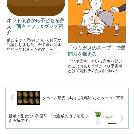
ネット依存から子どもを救
え！面白アプリ&グッズ紹
介
前にネット依存について何回か
記事にしました。全て暗い記事
「ウミガメのスープ」で質
になってしまったので、今回は
問力を鍛える
明るくいきたいと思います。今
回紹介するのはネット依存を食
「水平思考」という言葉を聞い
い止める面白アプリや面白グッ
たことはありますか？水平思考
ズです。子どもと楽しみながら
とは問題解決のために既成の理
ゲーム感覚でスマホから離れま
論や概念にとらわれずアイデア
しょう。ネット依...
を生み出す方法を言います。AI
が様々な仕事を人間の代わりに
行う未来、人間はAIにできない
分野で活躍していく必要があり
タバコが胎児に与える影響がわかるエコー写真
ます。水平思...
授業で見せたい動画51 「光合成の力で充電で
きる植木鉢」