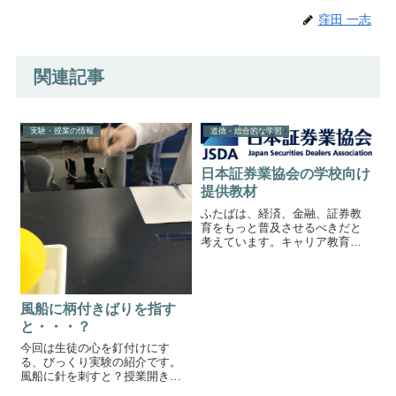
窪田 一志
関連記事
実験・授業の情報
道徳・総合的な学習
日本証券業協会の学校向け
提供教材
ふたばは、経済、金融、証券教
育をもっと普及させるべきだと
考えています。キャリア教育に
ついてはこちらの記事でも書き
ました。日本人は「お金は汚い
もの」というイメージを持って
いる人が多いように感じます。
風船に柄付きばりを指す
「清貧」という言葉に現れてい
と・・・？
るのではないでし...
今回は生徒の心を釘付けにす
る、びっくり実験の紹介です。
風船に針を刺すと？授業開きな
どで行うと効果的な簡単面白実