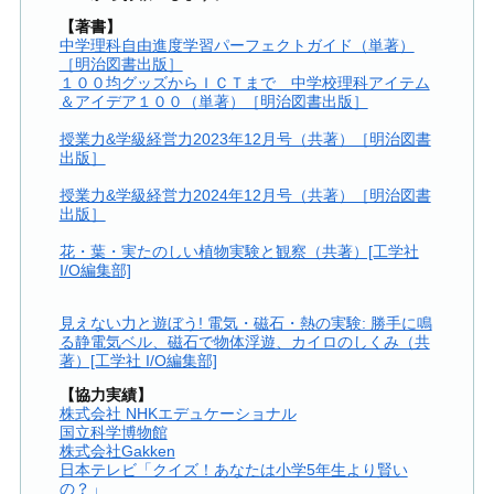
【著書】
中学理科自由進度学習パーフェクトガイド（単著）
［明治図書出版］
１００均グッズからＩＣＴまで 中学校理科アイテム
＆アイデア１００（単著）［明治図書出版］
授業力&学級経営力2023年12月号（共著）［明治図書
出版］
授業力&学級経営力2024年12月号（共著）［明治図書
出版］
花・葉・実たのしい植物実験と観察（共著）[工学社
I/O編集部]
見えない力と遊ぼう! 電気・磁石・熱の実験: 勝手に鳴
る静電気ベル、磁石で物体浮遊、カイロのしくみ（共
著）[工学社 I/O編集部]
【協力実績】
株式会社 NHKエデュケーショナル
国立科学博物館
株式会社Gakken
日本テレビ「クイズ！あなたは小学5年生より賢い
の？」