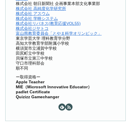
株式会社 朝日新聞社 企画事業本部文化事業部
株式会社 高純度化学研究所
株式会社 アスウム
株式会社 学映システム
株式会社リバネス(教育応援VOL55)
株式会社ジヤトコ
富山県教育委員会「とやま科学オリンピック」
東京学芸大学 理科教育学分野
高知大学教育学部附属小学校
横須賀市立浦賀中学校
田尻町立中学校
貝塚市立第三中学校
守口市理科部会
順不同
ー取得資格ー
Apple Teacher
MIE（Microsoft Innovative Educator）
padlet Certificate
Quizizz Gamechanger