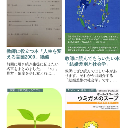
教師に役立つ本「人生を変
える言葉2000」後編
教師に読んでもらいたい本
「結婚差別と社会学」
前回に引き続き生徒に伝えたい
名言をまとめました。 「×」。
教師にぜひ読んでほしい本があ
見方・角度を少し変えれば
ります。それが今回紹介する
「＋」になる。未詳 夢なきもの
「結婚差別の社会学」です。結
に理想なし、 理想なきものに計
婚差別の社会学 被差別部落出身
画なし、計画なきものに実行な
者との恋愛や結婚を、出自を理
授業・学校で使えるアプリ
ｺﾐｭﾆｹｰｼｮﾝ能力・心理
し、 実行なきものに成功な
由に反対する「結婚差別」。部
し、 故に。夢なきものに成功な
落出身者との結婚をめぐる家族
し。 吉田...
間の対立、交渉、破局、和解な
どのプロセスと差...