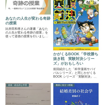
一枚にトークテーマが書かれて
います。 告白し...
あなたの人生が変わる奇跡
の授業
比井田和孝さんの著書「あなた
の人生が変わる奇跡の授業」を
使って道徳の授業を行いまし
た。今回はその様子を書いてい
きたいと思います。奇跡の授業
を道徳の授業で活用この本はと
ても良い本なので、前々から道
かがくるBOOK「学校勝ち
徳の授業で使いたいと考えてい
抜き戦 実験対決シリー
たのですが、本を教...
ズ」がおもしろい
前回紹介した「科学漫画サバイ
バルシリーズ」と同じかがくる
BOOK シリーズ「実験対決」の
紹介です。かがくるBOOK 学
校勝ち抜き戦 実験対決こちら
道徳・総合的な学習
教師に役立つ情報
も科学漫画サバイバルシリーズ
と同じく科学を楽しく学べる漫
画です。各巻ごとに実験対決を
行いながら...