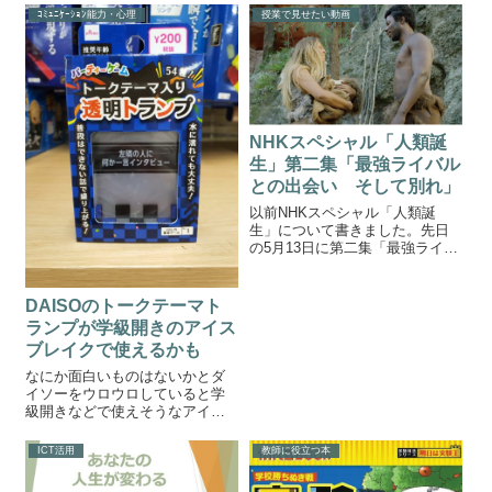
験です。理科好きな子どもたち
ｺﾐｭﾆｹｰｼｮﾝ能力・心理
授業で見せたい動画
を増やせるかもしれません。↑用
意するのは風船と柄付き針だ
け。風船を膨らませて柄付き針
の先端を風船に向け...
NHKスペシャル「人類誕
生」第二集「最強ライバル
との出会い そして別れ」
以前NHKスペシャル「人類誕
生」について書きました。先日
の5月13日に第二集「最強ライバ
ルとの出会い そして別れ」が
放送されました。ネアンデルタ
ール人とホモ・サピエンスは出
DAISOのトークテーマト
会っていた！？出典:NHK見忘れ
ランプが学級開きのアイス
てしまった方！大丈夫！5月23日
ブレイクで使えるかも
に再...
なにか面白いものはないかとダ
イソーをウロウロしていると学
級開きなどで使えそうなアイテ
ムを見つけました。ダイソーの
トークテーマ入り透明トランプ
ICT活用
教師に役立つ本
この商品は透明なプラスチック
製のトランプなのですが、一枚