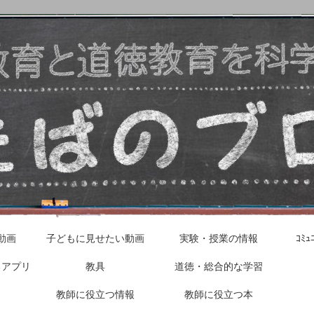
動画
子どもに見せたい動画
実験・授業の情報
ｺﾐ
るアプリ
教具
道徳・総合的な学習
教師に役立つ情報
教師に役立つ本