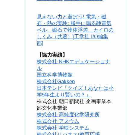
見えない力と遊ぼう! 電気・磁
石・熱の実験: 勝手に鳴る静電気
ベル、磁石で物体浮遊、カイロの
しくみ（共著）[工学社 I/O編集
部]
【協力実績】
株式会社 NHKエデュケーショナ
ル
国立科学博物館
株式会社Gakken
日本テレビ「クイズ！あなたは小
学5年生より賢いの？」
株式会社 朝日新聞社 企画事業本
部文化事業部
株式会社 高純度化学研究所
株式会社 アスウム
株式会社 学映システム
株式会社リバネス(教育応援