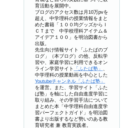
育活動を展開中。
ブログのアクセス数は月10万pvを
超え、中学理科の授業情報をまと
めた書籍「１００均グッズからＩ
ＣＴまで 中学校理科アイテム＆
アイデア１００」を明治図書から
出版。
先生向け情報サイト「ふたばのブ
ログ」（本ブログ）の他、反転学
習や、家庭学習に利用できるオン
ライン学習サイト
「ふたば塾」
、
中学理科の授業動画を中心とした
Youtubeチャンネル「ふたば塾」
を運営。また、学習サイト「ふた
ば塾」を軸にした自由進度学習に
取り組み、その学習手法について
まとめた本「中学理科自由進度学
習パーフェクトガイド」を明治図
書より出版するなど勢いのある教
育研究者 兼 教育実践者。