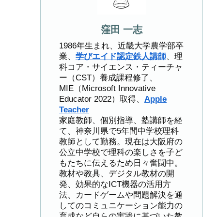
窪田 一志
1986年生まれ、近畿大学農学部卒
業、
学びエイド認定鉄人講師
、理
科コア・サイエンス・ティーチャ
ー（CST）養成課程修了、
MIE（Microsoft Innovative
Educator 2022）取得、
Apple
Teacher
家庭教師、個別指導、塾講師を経
て、神奈川県で5年間中学校理科
教師として勤務。現在は大阪府の
公立中学校で理科の楽しさを子ど
もたちに伝えるため日々奮闘中。
教材や教具、デジタル教材の開
発、効果的なICT機器の活用方
法、カードゲームや問題解決を通
してのコミュニケーション能力の
育成など自らの実践に基づいた教