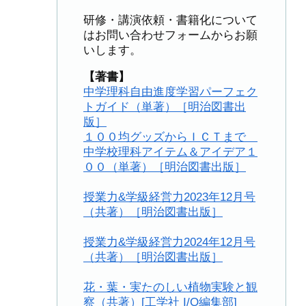
研修・講演依頼・書籍化について
はお問い合わせフォームからお願
いします。
【著書】
中学理科自由進度学習パーフェク
トガイド（単著）［明治図書出
版］
１００均グッズからＩＣＴまで
中学校理科アイテム＆アイデア１
００（単著）［明治図書出版］
授業力&学級経営力2023年12月号
（共著）［明治図書出版］
授業力&学級経営力2024年12月号
（共著）［明治図書出版］
花・葉・実たのしい植物実験と観
察（共著）[工学社 I/O編集部]