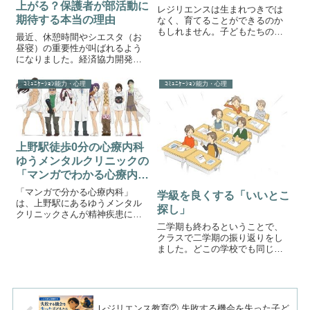
上がる？保護者が部活動に
レジリエンスは生まれつきでは
期待する本当の理由
なく、育てることができるのか
もしれません。子どもたちの未
最近、休憩時間やシエスタ（お
来のためにこれまで3回にわたっ
昼寝）の重要性が叫ばれるよう
て、レジリエンス（心の回復
になりました。経済協力開発機
力）について考えてきました。
構（OECD）によれば、日本人の
人間関係の問題を乗り越える
睡眠時間は平均7時間43分。調査
ｺﾐｭﾆｹｰｼｮﾝ能力・心理
ｺﾐｭﾆｹｰｼｮﾝ能力・心理
力。 失敗から立ち直る力。 負け
対象26ヶ国の平均より30分以上
ても再挑戦す...
少なく、韓国に次いで、世界で2
番目に睡眠が短い国らしいで
す。...
上野駅徒歩0分の心療内科
ゆうメンタルクリニックの
「マンガでわかる心療内
科」が面白すぎる
「マンガで分かる心療内科」
学級を良くする「いいとこ
は、上野駅にあるゆうメンタル
探し」
クリニックさんが精神疾患につ
いて知ってもらいたいという思
二学期も終わるということで、
いから分かりやすいマンガで紹
クラスで二学期の振り返りをし
介しているものです。マンガで
ました。どこの学校でも同じよ
分かる心療内科出典:マンガで分
うな時間があると思います。私
かる心療内科←リンク載せられ
が学期の振り返りの時間に生徒
ているマンガは精...
にやらせることがあります。そ
れは誰でもできて、クラスの雰
囲気がよくなる魔法の取り組み
レジリエンス教育② 失敗する機会を失った子ど