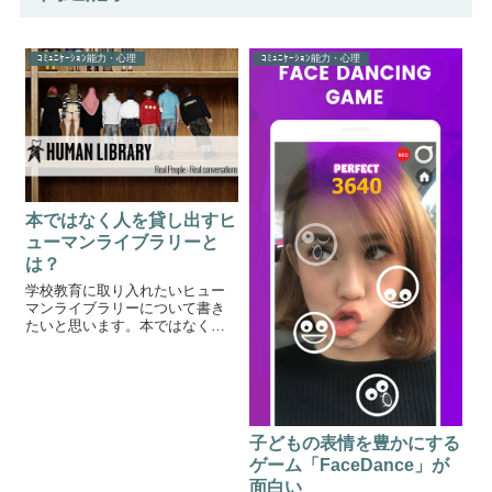
ｺﾐｭﾆｹｰｼｮﾝ能力・心理
ｺﾐｭﾆｹｰｼｮﾝ能力・心理
本ではなく人を貸し出すヒ
ューマンライブラリーと
は？
学校教育に取り入れたいヒュー
マンライブラリーについて書き
たいと思います。本ではなく人
を貸し出すヒューマンライブラ
リーヒューマンライブラリー
は、図書館で本を借りて物語を
詠むようにして人の体験や経験
を直接人から知ることのできる
システムのことです...
子どもの表情を豊かにする
ゲーム「FaceDance」が
面白い