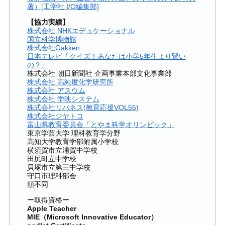
著）[工学社 I/O編集部]
【協力実績】
株式会社 NHKエデュケーショナル
国立科学博物館
株式会社Gakken
日本テレビ「クイズ！あなたは小学5年生より賢い
の？」
株式会社 朝日新聞社 企画事業本部文化事業部
株式会社 高純度化学研究所
株式会社 アスウム
株式会社 学映システム
株式会社リバネス(教育応援VOL55)
株式会社ジヤトコ
富山県教育委員会「とやま科学オリンピック」
東京学芸大学 理科教育学分野
高知大学教育学部附属小学校
横須賀市立浦賀中学校
田尻町立中学校
貝塚市立第三中学校
守口市理科部会
順不同
ー取得資格ー
Apple Teacher
MIE（Microsoft Innovative Educator）