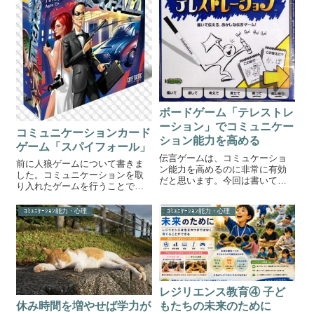
するには「表示する」を押して
く...
ボードゲーム「テレストレ
ーション」でコミュニケー
コミュニケーションカード
ション能力を高める
ゲーム「スパイフォール」
伝言ゲームは、コミュケーショ
前に人狼ゲームについて書きま
ン能力を高めるのに非常に有効
した。コミュニケーションを取
だと思います。今回は書いて伝
り入れたゲームを行うことで子
える、おかしな伝言ゲーム「テ
どもに楽しみながらコミュニケ
レストレーション」をご紹介し
ーション能力を培うことができ
ｺﾐｭﾆｹｰｼｮﾝ能力・心理
ｺﾐｭﾆｹｰｼｮﾝ能力・心理
ます。テレストレーション「テ
るとお伝えしました。今回は、
レストレーション」は、お絵か
人狼よりも手軽にできて、しか
きと伝言ゲームを融合させたパ
し頭を使うカードゲーム「スパ
ーティゲームです...
イフォール」をご...
レジリエンス教育④ 子ど
休み時間を増やせば学力が
もたちの未来のために