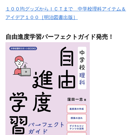
１００均グッズからＩＣＴまで 中学校理科アイテム＆
アイデア１００［明治図書出版］
自由進度学習パーフェクトガイド発売！