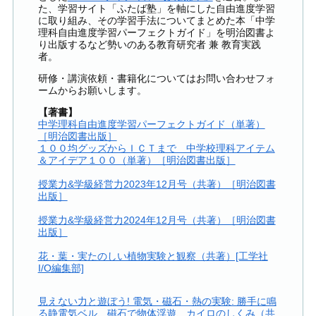
た、学習サイト「ふたば塾」を軸にした自由進度学習
に取り組み、その学習手法についてまとめた本「中学
理科自由進度学習パーフェクトガイド」を明治図書よ
り出版するなど勢いのある教育研究者 兼 教育実践
者。
研修・講演依頼・書籍化についてはお問い合わせフォ
ームからお願いします。
【著書】
中学理科自由進度学習パーフェクトガイド（単著）
［明治図書出版］
１００均グッズからＩＣＴまで 中学校理科アイテム
＆アイデア１００（単著）［明治図書出版］
授業力&学級経営力2023年12月号（共著）［明治図書
出版］
授業力&学級経営力2024年12月号（共著）［明治図書
出版］
花・葉・実たのしい植物実験と観察（共著）[工学社
I/O編集部]
見えない力と遊ぼう! 電気・磁石・熱の実験: 勝手に鳴
る静電気ベル、磁石で物体浮遊、カイロのしくみ（共