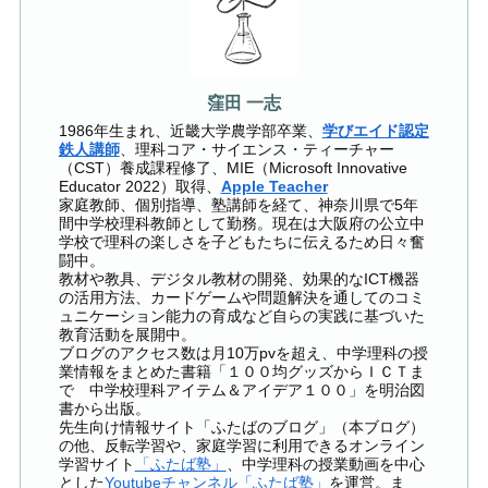
窪田 一志
1986年生まれ、近畿大学農学部卒業、
学びエイド認定
鉄人講師
、理科コア・サイエンス・ティーチャー
（CST）養成課程修了、MIE（Microsoft Innovative
Educator 2022）取得、
Apple Teacher
家庭教師、個別指導、塾講師を経て、神奈川県で5年
間中学校理科教師として勤務。現在は大阪府の公立中
学校で理科の楽しさを子どもたちに伝えるため日々奮
闘中。
教材や教具、デジタル教材の開発、効果的なICT機器
の活用方法、カードゲームや問題解決を通してのコミ
ュニケーション能力の育成など自らの実践に基づいた
教育活動を展開中。
ブログのアクセス数は月10万pvを超え、中学理科の授
業情報をまとめた書籍「１００均グッズからＩＣＴま
で 中学校理科アイテム＆アイデア１００」を明治図
書から出版。
先生向け情報サイト「ふたばのブログ」（本ブログ）
の他、反転学習や、家庭学習に利用できるオンライン
学習サイト
「ふたば塾」
、中学理科の授業動画を中心
とした
Youtubeチャンネル「ふたば塾」
を運営。ま