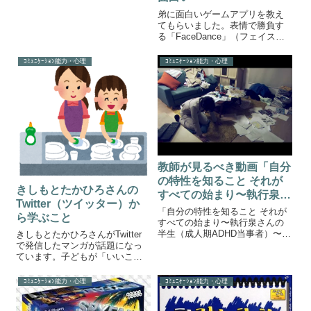
弟に面白いゲームアプリを教え
てもらいました。表情で勝負す
る「FaceDance」（フェイスダ
ンス）です。表情を使って遊ぶ
ゲーム無料で一曲だけ遊ぶこと
ｺﾐｭﾆｹｰｼｮﾝ能力・心理
ｺﾐｭﾆｹｰｼｮﾝ能力・心理
ができます。はじめにインカメ
ラで輪郭を認識させます。ゲー
ムが始まると画面下から様々な
表情のマ...
教師が見るべき動画「自分
の特性を知ること それが
きしもとたかひろさんの
すべての始まり〜執行泉さ
Twitter（ツイッター）か
んの半生（成人期ADHD当
「自分の特性を知ること それが
ら学ぶこと
事者）〜」
すべての始まり〜執行泉さんの
半生（成人期ADHD当事者）〜」
きしもとたかひろさんがTwitter
監修：パークサイドこころの発
で発信したマンガが話題になっ
達クリニック 院長 原田 剛志先
ています。子どもが「いいこ
生再現ドラマ 大人のADHD 執行
と」をしたときに、僕が気をつ
泉さんの半生の再現映像から
けたいことまずは、きしもとさ
ｺﾐｭﾆｹｰｼｮﾝ能力・心理
ｺﾐｭﾆｹｰｼｮﾝ能力・心理
ADHDの生徒にどのような特性...
んがTwitterで発信したマンガを
ご覧ください。※マンガを表示