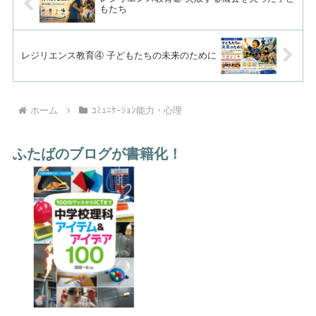
「いいとこ探し」...
もたち
レジリエンス教育④ 子どもたちの未来のために
ホーム
ｺﾐｭﾆｹｰｼｮﾝ能力・心理
ふたばのブログが書籍化！