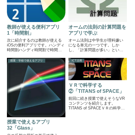
教師が使える便利アプリ
オームの法則の計算問題を
1「時間割」
アプリで学ぶ
次に紹介するのは教師が使える
オーム法則は中学生が理科嫌い
iOSの便利アプリです。ハンディ
になる単元の一つです。しか
時間割ハンディ時間割で時間割
し、「計算問題が多い」という
を管理する「明日って1組授業あ
理由だけで理科が嫌いになって
ったかな？」そんな時はこのア
しまうのはとても悲しいことで
授業・学校で使えるアプリ
ICT活用
プリで自分の時間割を簡単に確
す。逆にオームの法則をスムー
認することができます。しかも
ズにクリアすることができれ
無料。クラスや学年ごとに色分
ば、理科に自信をもって３年生
けが出来た...
に進級できると思いま...
ＶＲで科学する
②「TITANS of SPACE」
前回に続き授業で使えそうなVR
コンテンツを紹介します。
TITANS of SPACEＶＲの科学ア
プリ第２弾は宇宙の単元で使え
るアプリ「タイタンズオブスペ
授業で使えるアプリ
ース」です。↑宇宙船に乗り込み
太陽系の様々な惑星を見ること
32「Glass」
ができます。↑地球は本当に美