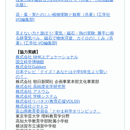
出版］
花・葉・実たのしい植物実験と観察（共著）[工学社
I/O編集部]
見えない力と遊ぼう! 電気・磁石・熱の実験: 勝手に鳴
る静電気ベル、磁石で物体浮遊、カイロのしくみ（共
著）[工学社 I/O編集部]
【協力実績】
株式会社 NHKエデュケーショナル
国立科学博物館
株式会社Gakken
日本テレビ「クイズ！あなたは小学5年生より賢い
の？」
株式会社 朝日新聞社 企画事業本部文化事業部
株式会社 高純度化学研究所
株式会社 アスウム
株式会社 学映システム
株式会社リバネス(教育応援VOL55)
株式会社ジヤトコ
富山県教育委員会「とやま科学オリンピック」
東京学芸大学 理科教育学分野
高知大学教育学部附属小学校
横須賀市立浦賀中学校