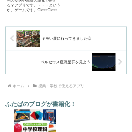
光の反射や屈折の単元で使え
し...
る？アプリです。・・・という
か、ゲームです。GlassGlass
は、光源から出た光を反射板の
位置や角度を変えてゴールまで
導くゲームです。ゲームをやり
ながら自然に反射の法則を理解
することができます。ゲームを
進めていく...
キモい展に行ってきました⑤
ペルセウス座流星群を見よう
ホーム
授業・学校で使えるアプリ
ふたばのブログが書籍化！