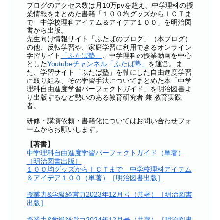
ブログのアクセス数は月10万pvを超え、中学理科の授
業情報をまとめた書籍「１００均グッズからＩＣＴま
で 中学校理科アイテム＆アイデア１００」を明治図
書から出版。
先生向け情報サイト「ふたばのブログ」（本ブログ）
の他、反転学習や、家庭学習に利用できるオンライン
学習サイト
「ふたば塾」
、中学理科の授業動画を中心
とした
Youtubeチャンネル「ふたば塾」
を運営。ま
た、学習サイト「ふたば塾」を軸にした自由進度学習
に取り組み、その学習手法についてまとめた本「中学
理科自由進度学習パーフェクトガイド」を明治図書よ
り出版するなど勢いのある教育研究者 兼 教育実践
者。
研修・講演依頼・書籍化についてはお問い合わせフォ
ームからお願いします。
【著書】
中学理科自由進度学習パーフェクトガイド（単著）
［明治図書出版］
１００均グッズからＩＣＴまで 中学校理科アイテム
＆アイデア１００（単著）［明治図書出版］
授業力&学級経営力2023年12月号（共著）［明治図書
出版］
授業力&学級経営力2024年12月号（共著）［明治図書