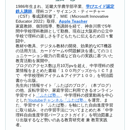
1986年生まれ、近畿大学農学部卒業、
学びエイド認定
鉄人講師
、理科コア・サイエンス・ティーチャー
（CST）養成課程修了、MIE（Microsoft Innovative
Educator 2022）取得、
Apple Teacher
家庭教師、個別指導、塾講師を経て、神奈川県で5年
間中学校理科教師として勤務。現在は大阪府の公立中
学校で理科の楽しさを子どもたちに伝えるため日々奮
闘中。
教材や教具、デジタル教材の開発、効果的なICT機器
の活用方法、カードゲームや問題解決を通してのコミ
ュニケーション能力の育成など自らの実践に基づいた
教育活動を展開中。
ブログのアクセス数は月10万pvを超え、中学理科の授
業情報をまとめた書籍「１００均グッズからＩＣＴま
で 中学校理科アイテム＆アイデア１００」を明治図
書から出版。
先生向け情報サイト「ふたばのブログ」（本ブログ）
の他、反転学習や、家庭学習に利用できるオンライン
学習サイト
「ふたば塾」
、中学理科の授業動画を中心
とした
Youtubeチャンネル「ふたば塾」
を運営。ま
た、学習サイト「ふたば塾」を軸にした自由進度学習
に取り組み、その学習手法についてまとめた本「中学
理科自由進度学習パーフェクトガイド」を明治図書よ
り出版するなど勢いのある教育研究者 兼 教育実践
者。