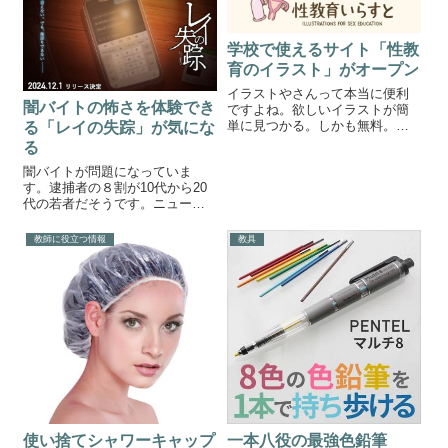
いけど、対策を立てておくこと
が大切ですよね。ということで
今回は3分で避難訓練ができちゃ
学校で使えるサイト「性教
うサイトを紹...
育のイラスト」がオープン
イラストやさんって本当に便利
闇バイトの怖さを体験でき
ですよね。欲しいイラストが簡
単に見つかる。しかも無料。
る「レイの失踪」が気にな
「これ誰が使うの？」なんてイ
る
ラストもあって見てるだけでた
闇バイトが問題になっていま
のしいです。そんなイラストや
す。逮捕者の８割が10代から20
さんのような無料イラスト素材
代の若者だそうです。ニュース
集に「性教育イラスト専門」が
などでたびたび問題になってい
できました！その名...
ますが、それでも巻き込まれる
教師に役立つ情報
教具
若者が後を絶たないのは、「自
分だけは大丈夫」と高をくくっ
ているからかもしれません。そ
んな現状を変え...
使い捨てシャワーキャップ
一本八役の最強色鉛筆