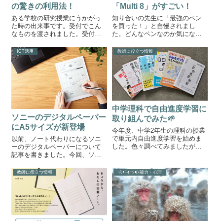
の驚きの利用法！
「Multi 8」がすごい！
ある学校の研究授業にうかがっ
知り合いの先生に「最強のペン
た時の出来事です。受付でこん
を買った！」と自慢されまし
なものを渡されました。受付の
た。どんなペンなのか気になっ
人「靴袋になります・・・あ
て見せてもらいました。色鉛筆
っ、靴カバーかな？？」ふたば
セットはもういらない。一本で
ICT活用
教師に役立つ情報
「？？」よく見てみると袋は2つ
塗り絵を楽しめてしまうペン
ありました。広げてみるとホテ
Multi8見た目は結構シンプルで
ル等のアメニティでもらえるシ
す。ペンの中央がカラフルにな
ャワーキャップで...
っています。こ...
中学理科で自由進度学習に
ソニーのデジタルペーパー
取り組んでみた🌱
にA5サイズが新登場
今年度、中学2年生の理科の授業
で単元内自由進度学習を始めま
以前、ノート代わりになるソニ
した。色々調べてみましたが、
ーのデジタルペーパーについて
中学理科でタブレット端末と授
記事を書きました。今回、ソニ
業動画を活用した報告は見つけ
ーのデジタルペーパーにA5サイ
られなかったので皆さんの参考
ズが登場しました。出典：
教師に役立つ情報
ｺﾐｭﾆｹｰｼｮﾝ能力・心理
になればいいと思いブログにま
SONYA4サイズのに比べて持ち
とめることにしました。※ここ
運びやすい「DPT-CP1」。液晶
に載っている情...
サイズは10.3インチになりま
す。電...