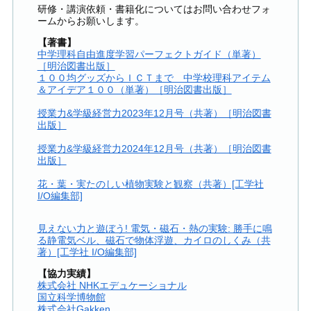
研修・講演依頼・書籍化についてはお問い合わせフォ
ームからお願いします。
【著書】
中学理科自由進度学習パーフェクトガイド（単著）
［明治図書出版］
１００均グッズからＩＣＴまで 中学校理科アイテム
＆アイデア１００（単著）［明治図書出版］
授業力&学級経営力2023年12月号（共著）［明治図書
出版］
授業力&学級経営力2024年12月号（共著）［明治図書
出版］
花・葉・実たのしい植物実験と観察（共著）[工学社
I/O編集部]
見えない力と遊ぼう! 電気・磁石・熱の実験: 勝手に鳴
る静電気ベル、磁石で物体浮遊、カイロのしくみ（共
著）[工学社 I/O編集部]
【協力実績】
株式会社 NHKエデュケーショナル
国立科学博物館
株式会社Gakken