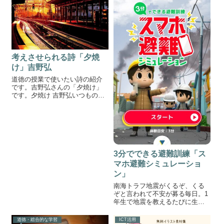
考えさせられる詩「夕焼
け」吉野弘
道徳の授業で使いたい詩の紹介
です。吉野弘さんの「夕焼け」
です。夕焼け 吉野弘いつものこ
とだが電車は満員だった。そし
ていつものことだが若者と娘が
腰をおろしとしよりが立ってい
た。うつむいていた娘が立って
としよりに席をゆずった。そそ
くさととしより...
3分でできる避難訓練「ス
マホ避難シミュレーショ
ン」
南海トラフ地震がくるぞ、くる
ぞと言われて不安が募る毎日。1
年生で地震を教えるたびに生徒
から「いつ来るの？」と質問さ
れます。いつ来るかは分からな
道徳・総合的な学習
ICT活用