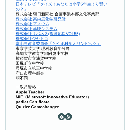
日本テレビ「クイズ！あなたは小学5年生より賢い
の？」
株式会社 朝日新聞社 企画事業本部文化事業部
株式会社 高純度化学研究所
株式会社 アスウム
株式会社 学映システム
株式会社リバネス(教育応援VOL55)
株式会社ジヤトコ
富山県教育委員会「とやま科学オリンピック」
東京学芸大学 理科教育学分野
高知大学教育学部附属小学校
横須賀市立浦賀中学校
田尻町立中学校
貝塚市立第三中学校
守口市理科部会
順不同
ー取得資格ー
Apple Teacher
MIE（Microsoft Innovative Educator）
padlet Certificate
Quizizz Gamechanger