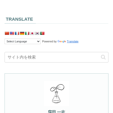
TRANSLATE
Powered by
Translate
窪田 一志