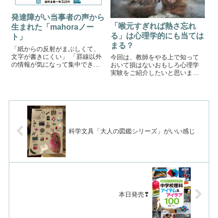
発達障がい当事者の声から
「喉元すぎれば熱さ忘れ
生まれた「mahoraノー
る」は心理学的にも当ては
ト」
まる？
「紙からの反射がまぶしくて、
文字が書きにくい」 「罫線以外
今回は、教師をやる上で知って
の情報が気になって集中できな
おいて損はないおもしろ心理学
い」 「いつの間にか書いている
実験をご紹介したいと思いま
行が変わってしまう」などの発
す。「喉元すぎれば熱さ忘れ
達障がいをもつ方の声から生ま
る」という言葉があります。熱
れたのが今回ご紹介するmahora
い食べ物でも、飲み込んでしま
ノートです。mahoraノート出
えば問題ないという意味です。
典...
実は、人間の心理でも同じ様な
ことがいえるのではな...
科学文具「大人の図鑑シリーズ」がいい感じ
本日発売❣