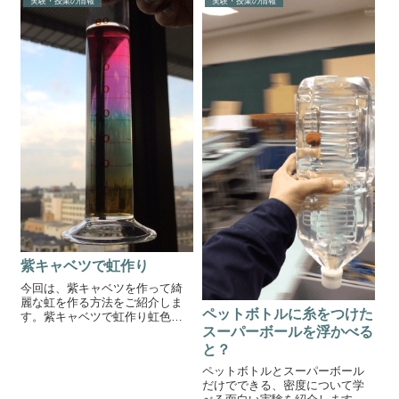
実験・授業の情報
実験・授業の情報
から重りを落として、下にある
基準がどれだけ下がったかで位
置エネルギーの大きさをみま
す。学校では斜面を...
紫キャベツで虹作り
今回は、紫キャベツを作って綺
麗な虹を作る方法をご紹介しま
ペットボトルに糸をつけた
す。紫キャベツで虹作り虹色メ
スシリンダーの作り方紫キャベ
スーパーボールを浮かべる
ツを使った虹の作り方です。紫
と？
キャベツを抽出します。一度冷
ペットボトルとスーパーボール
凍すると抽出液をたくさんとる
だけでできる、密度について学
ことができるそうです。メスシ