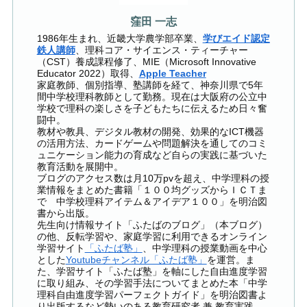
窪田 一志
1986年生まれ、近畿大学農学部卒業、
学びエイド認定
鉄人講師
、理科コア・サイエンス・ティーチャー
（CST）養成課程修了、MIE（Microsoft Innovative
Educator 2022）取得、
Apple Teacher
家庭教師、個別指導、塾講師を経て、神奈川県で5年
間中学校理科教師として勤務。現在は大阪府の公立中
学校で理科の楽しさを子どもたちに伝えるため日々奮
闘中。
教材や教具、デジタル教材の開発、効果的なICT機器
の活用方法、カードゲームや問題解決を通してのコミ
ュニケーション能力の育成など自らの実践に基づいた
教育活動を展開中。
ブログのアクセス数は月10万pvを超え、中学理科の授
業情報をまとめた書籍「１００均グッズからＩＣＴま
で 中学校理科アイテム＆アイデア１００」を明治図
書から出版。
先生向け情報サイト「ふたばのブログ」（本ブログ）
の他、反転学習や、家庭学習に利用できるオンライン
学習サイト
「ふたば塾」
、中学理科の授業動画を中心
とした
Youtubeチャンネル「ふたば塾」
を運営。ま
た、学習サイト「ふたば塾」を軸にした自由進度学習
に取り組み、その学習手法についてまとめた本「中学
理科自由進度学習パーフェクトガイド」を明治図書よ
り出版するなど勢いのある教育研究者 兼 教育実践