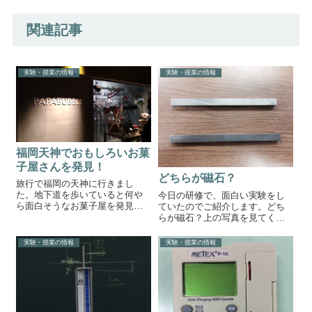
関連記事
実験・授業の情報
実験・授業の情報
福岡天神でおもしろいお菓
子屋さんを発見！
どちらが磁石？
旅行で福岡の天神に行きまし
た。地下道を歩いていると何や
今日の研修で、面白い実験をし
ら面白そうなお菓子屋を発見。
ていたのでご紹介します。どち
それが今回紹介する
らが磁石？上の写真を見てくだ
「PAPABUBBLE」さんです。
さい。形も色も全く同じ二本の
PAPABUBBLEまず目にとまった
棒があります。実は一方が棒磁
実験・授業の情報
実験・授業の情報
のがこちらのっ脳ミソやぁ～！
石でもう一方は鉄の棒なので
日本テレビのZIPにも紹介された
す。この二本、どうすれば棒磁
そうです。...
石と鉄の棒を見分けることがで
きると思いますか？...